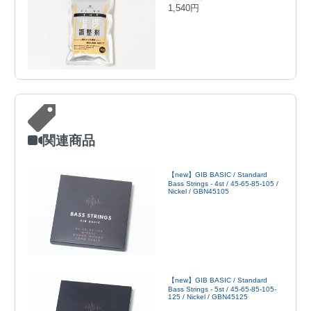
1,540円
関連商品
【new】GIB BASIC / Standard
Bass Strings - 4st / 45-65-85-105 /
Nickel / GBN45105
【new】GIB BASIC / Standard
Bass Strings - 5st / 45-65-85-105-
125 / Nickel / GBN45125