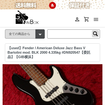
person
shopping_cart
menu
【used】Fender / American Deluxe Jazz Bass V
Bartolini mod. BLK 2000 4.335kg #DN920547【委託
品】【GIB横浜】