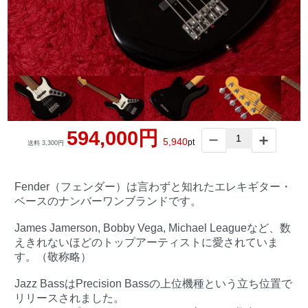
594,000円
5,940
pt
送料 3,300円
Fender（フェンダー）は言わずと知れたエレキギター・
ベースのナンバーワンブランドです。
James Jamerson, Bobby Vega, Michael Leagueなど、数
えきれないほどのトップアーティストに愛されていま
す。（敬称略）
Jazz BassはPrecision Bassの上位機種という立ち位置で
リリースされました。