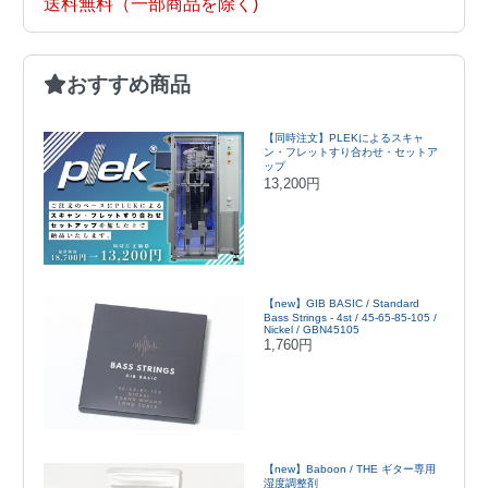
送料無料（一部商品を除く)
おすすめ商品
【同時注文】PLEKによるスキャ
ン・フレットすり合わせ・セットア
ップ
13,200円
【new】GIB BASIC / Standard
Bass Strings - 4st / 45-65-85-105 /
Nickel / GBN45105
1,760円
【new】Baboon / THE ギター専用
湿度調整剤