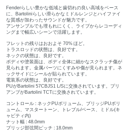
Fenderらしい豊かな低域と歯切れの良い高域をベース
に、Bartoliniらしい滑らかなミドルレンジとハイファイ
な質感が加わったサウンドが魅力です。
アンサンブルでも埋もれにくく、ライブからレコーディ
ングまで幅広いシーンで活躍します。
フレットの残りはおおよそ 70% ほど。
トラスロッドの状態は、良好です。
ネックの状態は、良好です。
ボディや塗装面は、ボディ全体に細かなスクラッチ傷が
見られます。金属パーツにくすみや傷が見られます。ネ
ックサイドにシールが貼られています。
電装系の状態は、良好です。
PUがBartolini 57CBJS1 L/Sに交換されています。プリ
アンプがBartolini TCTに交換されています。
コントロール : ネックPUボリューム、ブリッジPUボリ
ューム、マスタートーン、トレブル/ベース、ミドル(キ
ャビティ内)
ナット幅 : 48.0mm
ブリッジ部弦間ピッチ : 18.0mm