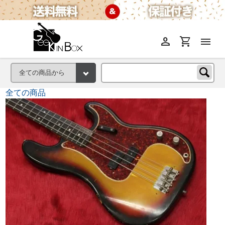
person
shopping_cart
menu
全ての商品