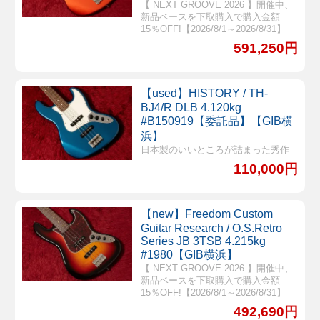
【 NEXT GROOVE 2026 】開催中、
新品ベースを下取購入で購入金額
15％OFF!【2026/8/1～2026/8/31】
591,250円
【used】HISTORY / TH-
BJ4/R DLB 4.120kg
#B150919【委託品】【GIB横
浜】
日本製のいいところが詰まった秀作
110,000円
【new】Freedom Custom
Guitar Research / O.S.Retro
Series JB 3TSB 4.215kg
#1980【GIB横浜】
【 NEXT GROOVE 2026 】開催中、
新品ベースを下取購入で購入金額
15％OFF!【2026/8/1～2026/8/31】
492,690円