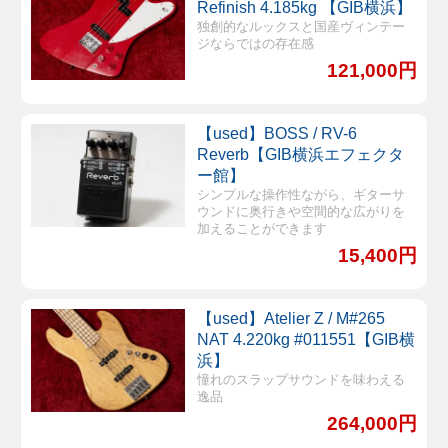
Refinish 4.185kg 【GIB横浜】
独創的なルックスと国産ヴィンテー
ジならではの存在感
121,000円
【used】BOSS / RV-6
Reverb【GIB横浜エフェクタ
ー館】
シンプルな操作性ながら、ギターサ
ウンドに奥行きや空間的な広がりを
加えることができます
15,400円
【used】Atelier Z / M#265
NAT 4.220kg #011551【GIB横
浜】
憧れのスラップサウンドを味わえる
逸品
264,000円