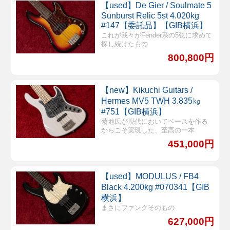
【used】De Gier / Soulmate 5
Sunburst Relic 5st 4.020kg
#147【委託品】【GIB横浜】
これが我々がFender系の5弦に求めて
探し続けたもの
800,800円
【new】Kikuchi Guitars /
Hermes MV5 TWH 3.835㎏
#751【GIB横浜】
菊地氏が現代においてベースを作る
からこそ実現した、至高の一本
451,000円
【used】MODULUS / FB4
Black 4.200kg #070341【GIB
横浜】
まさにファンクそのもの
627,000円