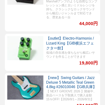
Marshallアンプのような自然なコンプ
レッション感と太いミドルレンジを
持ち、クラシックなロックサウンド
から幅広いジャンルまで対応でき
る、歴史ある一台
44,000円
【outlet】Electro-Harmonix /
Lizard King【GIB横浜エフェ
クター館】
低域の存在感を保ちながら幅広いサ
ウンドを作ることができます
19,800円
【new】Swing Guitars / Jazz
Deluxe 5 Metallic Teal Green
4.8kg #26010046【GIB兵庫】
【 NEXT GROOVE 2026 】開催中、
新品ベースを下取購入で購入金額
15％OFF!【2026/8/1～2026/8/31】