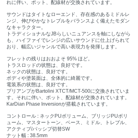
れに伴い、ポット、配線材が交換されています。
サウンドはタイトなローエンド、存在感のあるミドルレ
ンジ、伸びやかなトレブルをバランスよく備えたモダン
なキャラクター。
トラディショナルなJBらしいニュアンスを軸にしながら
も、ハイファイでレンジの広いサウンドに仕上げられて
おり、幅広いジャンルで高い表現力を発揮します。
フレットの残りはおおよそ 95% ほど。
トラスロッドの状態は、良好です。
ネックの状態は、良好です。
ボディや塗装面は、全体的に綺麗です。
電装系の状態は、良好です。
プリアンプがBartolini XTCT/MCT-500に交換されていま
す。それに伴い、ポット、配線材が交換されています。
KarDian Phase Inversionが搭載されています。
コントロール : ネックPUボリューム、ブリッジPUボリ
ューム、マスタートーン、ベース、ミドル、トレブル、
アクティブ/パッシブ切替SW
ナット幅 : 38.5mm