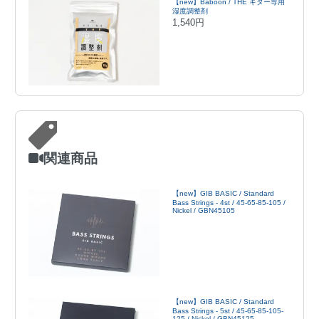
【new】Baboon / THE ギター専用
湿度調整剤
1,540円
関連商品
【new】GIB BASIC / Standard
Bass Strings - 4st / 45-65-85-105 /
Nickel / GBN45105
【new】GIB BASIC / Standard
Bass Strings - 5st / 45-65-85-105-
125 / Nickel / GBN45125