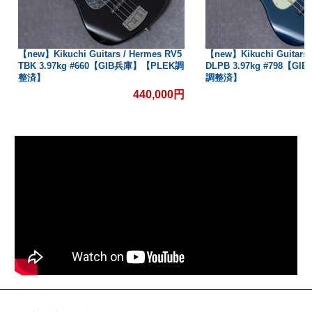
【new】Kikuchi Guitars / Hermes RV5
【new】Kikuchi Guitars / Her
TBK 3.97kg #660【GIB兵庫】【PLEK調
DLPB 3.97kg #798【GIB兵庫
整済】
調整済】
440,000円
44