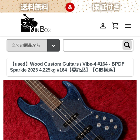
person
shopping_cart
menu
【used】Wood Custom Guitars / Vibe-4 #164 - BPDF
Sparkle 2023 4.225kg #164【委託品】【GIB横浜】