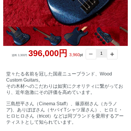
396,000円
3,960
pt
送料 3,300円
堂々たる名前を冠した国産ニューブランド、Wood
Custom Guitars。
その木材へのこだわりは如実にクオリティに繋がってお
り、近年急激にその評価を高めています。
三島想平さん（Cinema Staff）、篠原樹さん（カラノ
ア)、ありぼぼさん（ヤバイTシャツ屋さん）、ヒロミ・
ヒロヒロさん（tricot）などは同ブランドを愛用するアー
ティストとして知られています。