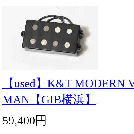
【used】K&T MODERN V
MAN【GIB横浜】
59,400円