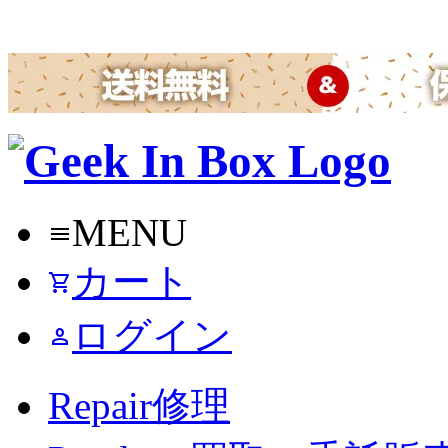
MENU
menu
カート
shopping_cart
ログイン
person
Repair
修理