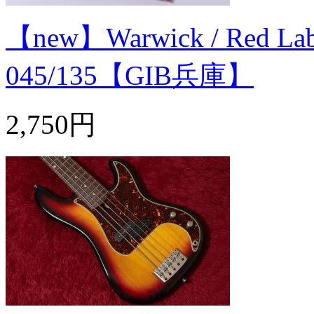
【new】Warwick / Red Label 
045/135【GIB兵庫】
2,750円