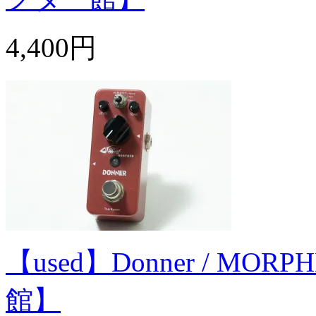
4,400円
【used】Donner / M
館】