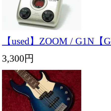
【used】ZOOM / G1
3,300円