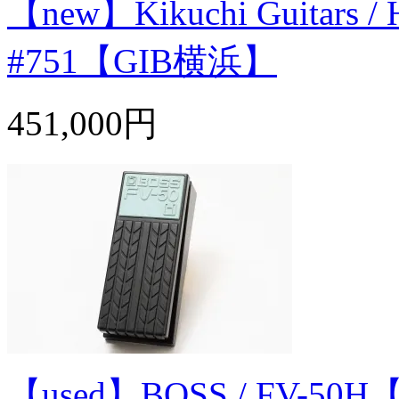
【new】Kikuchi Guitars /
#751【GIB横浜】
451,000円
【used】BOSS / FV-