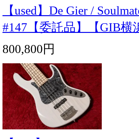
【used】De Gier / Soulmate 
#147【委託品】【GIB横
800,800円