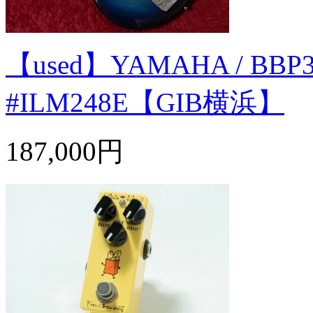
【used】YAMAHA / BBP35 
#ILM248E【GIB横浜】
187,000円