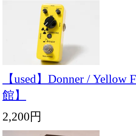
【used】Donner / Yel
館】
2,200円