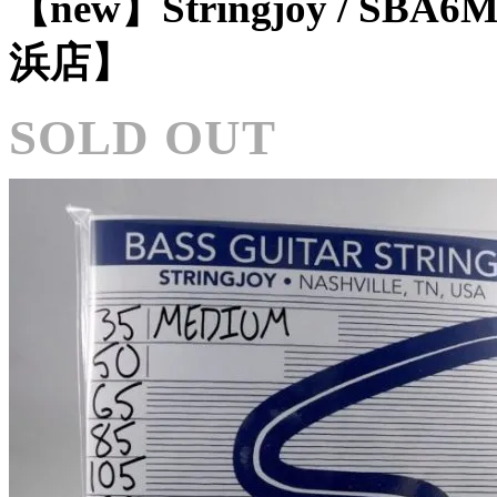
【new】Stringjoy / SBA6M
浜店】
SOLD OUT