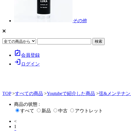
その他
note_alt
会員登録
login
ログイン
TOP
>
すべての商品
>
Youtubeで紹介した商品
>
弦&メンテナンス
商品の状態 :
すべて
新品
中古
アウトレット
<
1