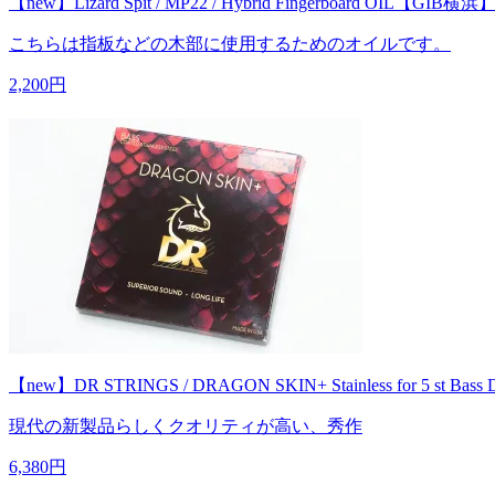
【new】Lizard Spit / MP22 / Hybrid Fingerboard OIL【GIB横浜
こちらは指板などの木部に使用するためのオイルです。
2,200円
【new】DR STRINGS / DRAGON SKIN+ Stainless for 5 st Ba
現代の新製品らしくクオリティが高い、秀作
6,380円