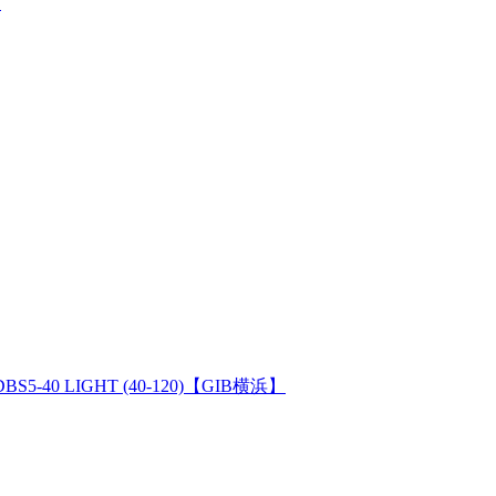
】
ss DBS5-40 LIGHT (40-120)【GIB横浜】