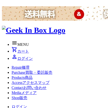
menu
MENU
shopping_cart
カート
person
ログイン
Repair
修理
Purchase
買取・委託販売
Products
商品
Access
アクセスマップ
Contact
お問い合わせ
Media
メディア
Shop
販売
ログイン