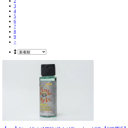
2
3
4
5
6
7
8
9
>