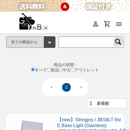
person
shopping_cart
menu
商品の状態 :
すべて
新品
中古
アウトレット
<
1
>
【new】Stringjoy / JBS6LT 6st
E.Bass Light (Stainless)