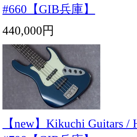
#660【GIB兵庫】
440,000円
【new】Kikuchi Guitars / 