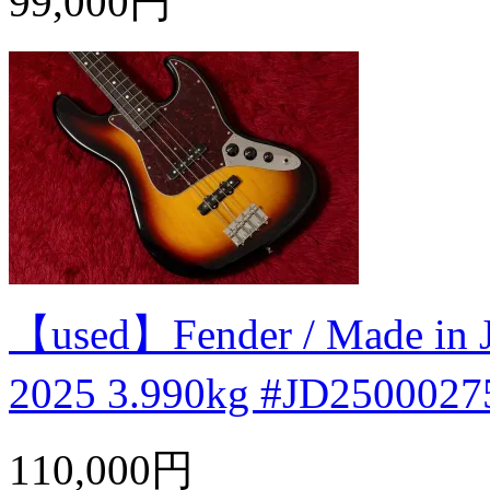
99,000円
【used】Fender / Made in Jap
2025 3.990kg #JD2500
110,000円