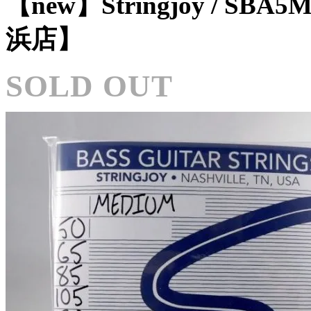
【new】Stringjoy / SBA5M
浜店】
SOLD OUT