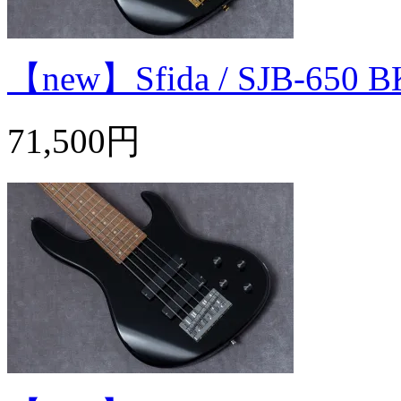
【new】Sfida / SJB-65
71,500円