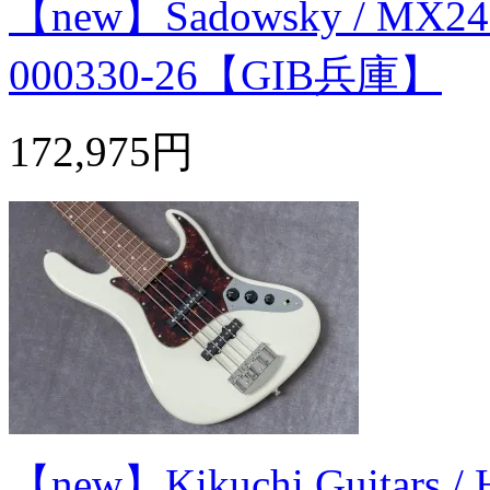
【new】Sadowsky / MX24
000330-26【GIB兵庫】
172,975円
【new】Kikuchi Guitars /