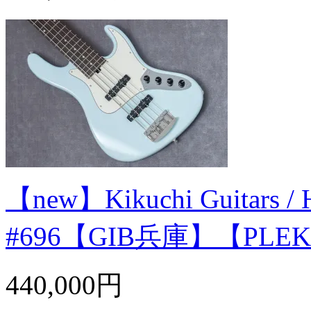
【new】Kikuchi Guitars / 
#696【GIB兵庫】【PL
440,000円