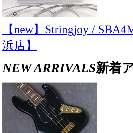
【new】Stringjoy / SBA4M
浜店】
NEW ARRIVALS
新着