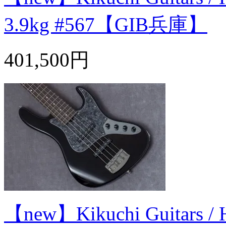
3.9kg #567【GIB兵庫】
401,500円
【new】Kikuchi Guitars / 