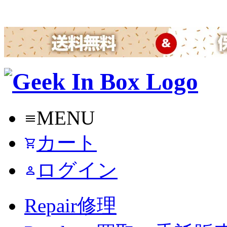
MENU
menu
カート
shopping_cart
ログイン
person
Repair
修理