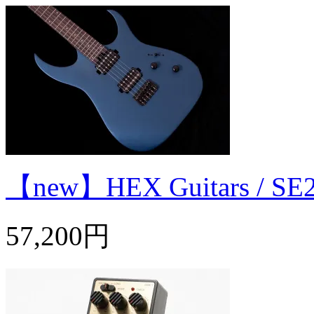
【new】HEX Guitars / SE
57,200円