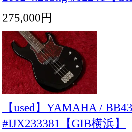
275,000円
【used】YAMAHA / BB434
#IJX233381【GIB横浜】