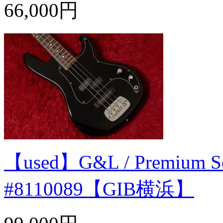
66,000円
【used】G&L / Premium Se
#8110089【GIB横浜】