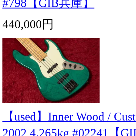
#798【GIB兵庫】
440,000円
【used】Inner Wood / Cust
2002 4.265kg #02241