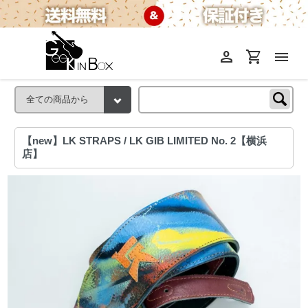
person
shopping_cart
menu
【new】LK STRAPS / LK GIB LIMITED No. 2【横浜
店】