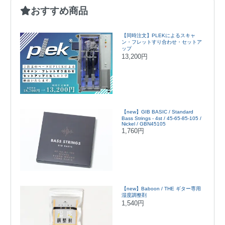
おすすめ商品
【同時注文】PLEKによるスキャ
ン・フレットすり合わせ・セットア
ップ
13,200円
【new】GIB BASIC / Standard
Bass Strings - 4st / 45-65-85-105 /
Nickel / GBN45105
1,760円
【new】Baboon / THE ギター専用
湿度調整剤
1,540円