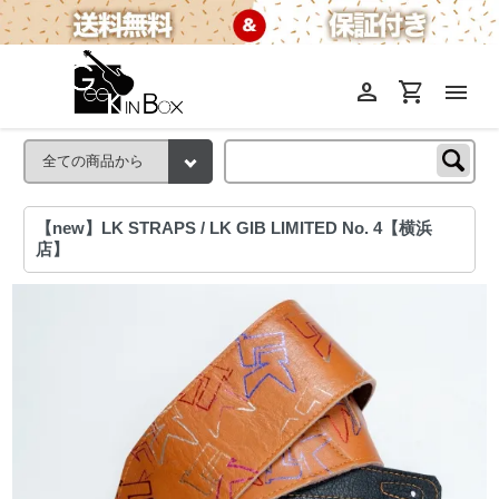
person
shopping_cart
menu
【new】LK STRAPS / LK GIB LIMITED No. 4【横浜
店】