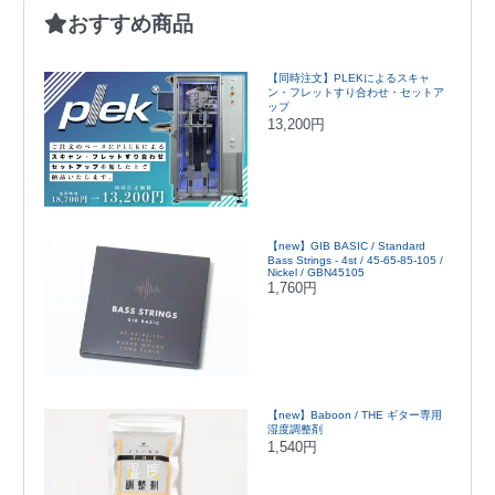
おすすめ商品
【同時注文】PLEKによるスキャ
ン・フレットすり合わせ・セットア
ップ
13,200円
【new】GIB BASIC / Standard
Bass Strings - 4st / 45-65-85-105 /
Nickel / GBN45105
1,760円
【new】Baboon / THE ギター専用
湿度調整剤
1,540円