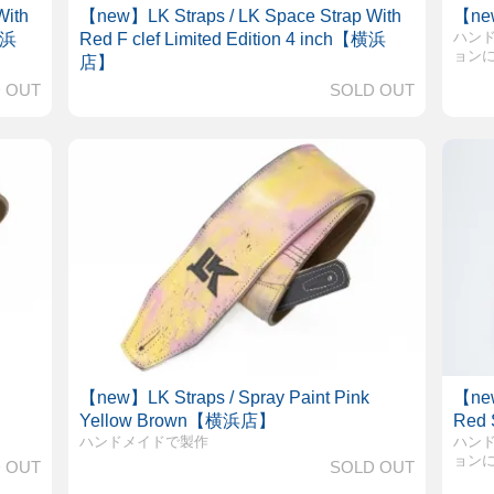
With
【new】LK Straps / LK Space Strap With
【new
ハン
横浜
Red F clef Limited Edition 4 inch【横浜
ョン
店】
 OUT
SOLD OUT
【new】LK Straps / Spray Paint Pink
【new
Yellow Brown【横浜店】
Red
ハンドメイドで製作
ハン
ョン
 OUT
SOLD OUT