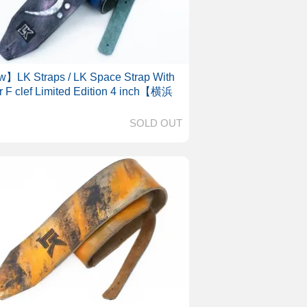
】LK Straps / LK Space Strap With
r F clef Limited Edition 4 inch【横浜
SOLD OUT