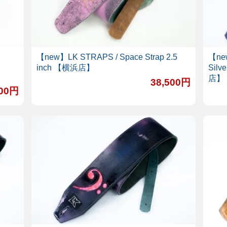
【new】LK STRAPS / Space Strap 2.5
【new
inch 【横浜店】
Silve
店】
38,500円
500円