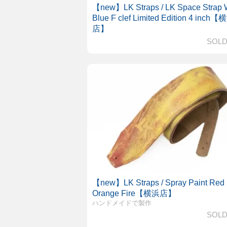
【new】LK Straps / LK Space Strap 
Blue F clef Limited Edition 4 inch【
店】
SOLD
【new】LK Straps / Spray Paint Red
Orange Fire【横浜店】
ハンドメイドで製作
SOLD