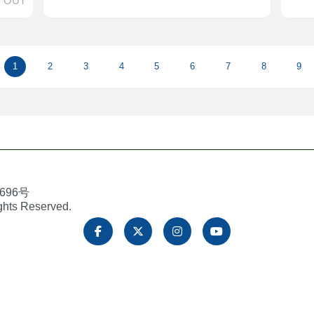
 OUT
1
2
3
4
5
6
7
8
9
696号
ights Reserved.