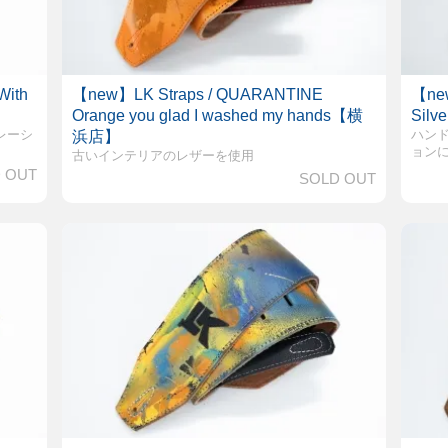
With
【new】LK Straps / QUARANTINE
【new
Orange you glad I washed my hands【横
Sil
レーシ
ハン
浜店】
ョン
古いインテリアのレザーを使用
 OUT
SOLD OUT