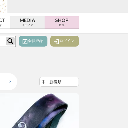
CT
MEDIA
SHOP
せ
メディア
販売
note_alt
login
会員登録
ログイン
>