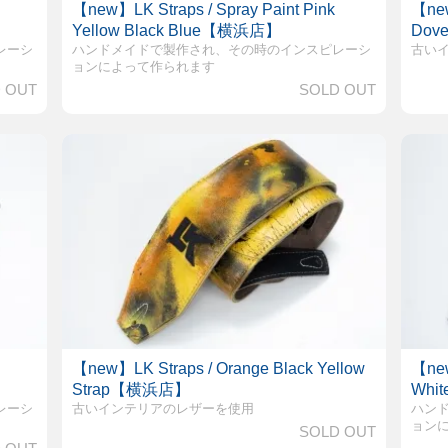
【new】LK Straps / Spray Paint Pink
【new
Yellow Black Blue【横浜店】
Do
レーシ
ハンドメイドで製作され、その時のインスピレーシ
古い
ョンによって作られます
 OUT
SOLD OUT
【new】LK Straps / Orange Black Yellow
【new
Strap【横浜店】
Whi
レーシ
古いインテリアのレザーを使用
ハン
ョン
SOLD OUT