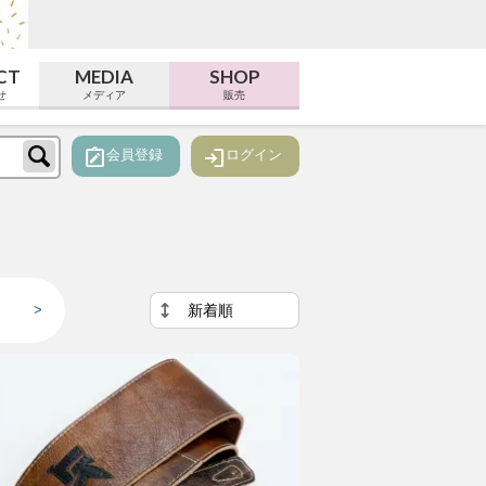
CT
MEDIA
SHOP
せ
メディア
販売
note_alt
login
会員登録
ログイン
>