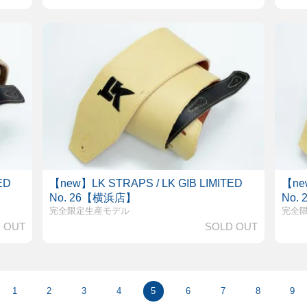
ED
【new】LK STRAPS / LK GIB LIMITED
【new
No. 26【横浜店】
No.
完全限定生産モデル
完全
 OUT
SOLD OUT
1
2
3
4
5
6
7
8
9