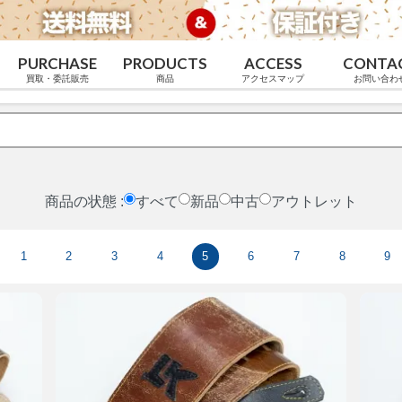
PURCHASE
PRODUCTS
ACCESS
CONTA
買取・委託販売
商品
アクセスマップ
お問い合わ
商品の状態 :
すべて
新品
中古
アウトレット
1
2
3
4
5
6
7
8
9