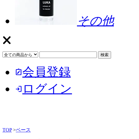
その他
会員登録
note_alt
ログイン
login
TOP
>
ベース