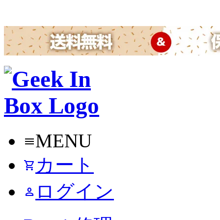
MENU
menu
カート
shopping_cart
ログイン
person