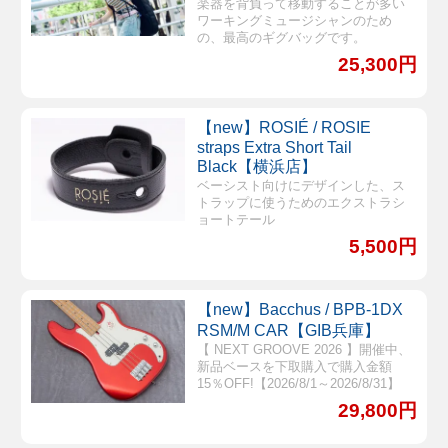
楽器を背負って移動することが多い
ワーキングミュージシャンのため
の、最高のギグバッグです。
25,300円
【new】ROSIÉ / ROSIE
straps Extra Short Tail
Black【横浜店】
ベーシスト向けにデザインした、ス
トラップに使うためのエクストラシ
ョートテール
5,500円
【new】Bacchus / BPB-1DX
RSM/M CAR【GIB兵庫】
【 NEXT GROOVE 2026 】開催中、
新品ベースを下取購入で購入金額
15％OFF!【2026/8/1～2026/8/31】
29,800円