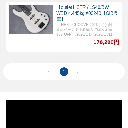
【outlet】STR / LS40/BW
WBD 4.445kg #00240【GIB兵
庫】
【 NEXT GROOVE 2026 】開催中、
新品ベースを下取購入で購入金額
15％OFF!【2026/8/1～2026/8/31】
178,200円
<
1
>