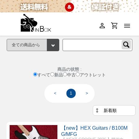
person
shopping_cart
menu
商品の状態 :
すべて
新品
中古
アウトレット
<
1
>
【new】HEX Guitars / B100M
G/MFG