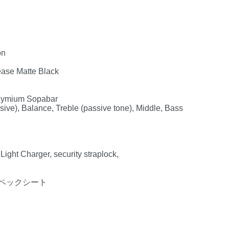
on
ease Matte Black
odymium Sopabar
sive), Balance, Treble (passive tone), Middle, Bass
ght Charger, security straplock,
ペックシート