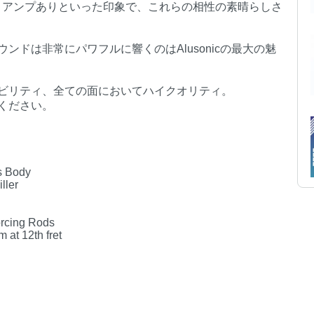
リアンプありといった印象で、これらの相性の素晴らしさ
ンドは非常にパワフルに響くのはAlusonicの最大の魅
ビリティ、全ての面においてハイクオリティ。
ください。
s Body
ller
orcing Rods
 at 12th fret