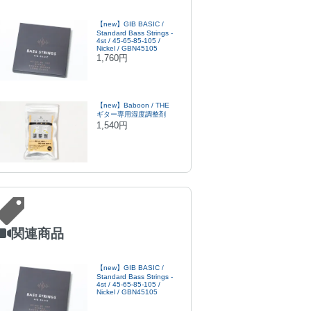
【new】GIB BASIC /
Standard Bass Strings -
4st / 45-65-85-105 /
Nickel / GBN45105
1,760円
【new】Baboon / THE
ギター専用湿度調整剤
1,540円
関連商品
【new】GIB BASIC /
Standard Bass Strings -
4st / 45-65-85-105 /
Nickel / GBN45105