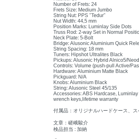
Number of Frets: 24
Frets Size: Medium Jumbo
String Nut: PPS "Tedur"
Nut Width: 44,5 mm
Position Marks: Luminlay Side Dots
Truss Rod: 2-way Set in Normal Positi
Neck Plate: 5-Bolt
Bridge: Alusonic Aluminium Quick Rel
String Spacing: 18 mm
Tuners: Hipshot Ultralites Black
Pickups: Alusonic Hybrid Alnico5/Ne
Controls: Volume (push-pull Active/Pas
Hardware: Aluminium Matte Black
Pickguard: N/A
Knobs: Aluminium Black
String: Alusonic Steel 45/135
Accessories: ABS Hardcase, Luminlay Li
wrench keys,lifetime warranty
付属品：オリジナルハードケース、ス
文章：嵯峨駿介
検品担当 : 加納