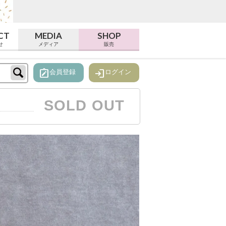
CT
MEDIA
SHOP
せ
メディア
販売
note_alt
login
会員登録
ログイン
SOLD OUT