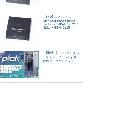
【new】GIB BASIC /
Standard Bass Strings -
5st / 45-65-85-105-125 /
Nickel / GBN45125
【同時注文】PLEKによる
スキャン・フレットすり
合わせ・セットアップ