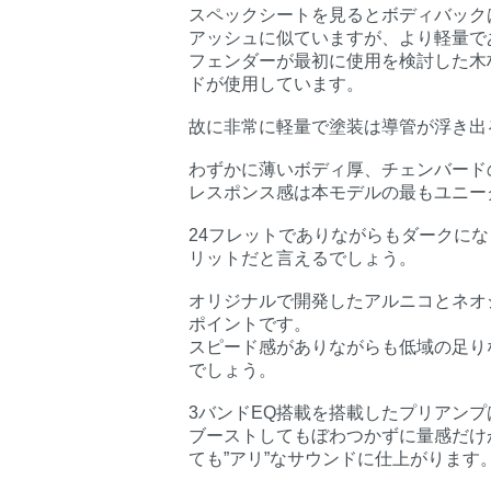
スペックシートを見るとボディバック
アッシュに似ていますが、より軽量で
フェンダーが最初に使用を検討した木
ドが使用しています。
故に非常に軽量で塗装は導管が浮き出
わずかに薄いボディ厚、チェンバード
レスポンス感は本モデルの最もユニー
24フレットでありながらもダークに
リットだと言えるでしょう。
オリジナルで開発したアルニコとネオ
ポイントです。
スピード感がありながらも低域の足り
でしょう。
3バンドEQ搭載を搭載したプリアン
ブーストしてもぼわつかずに量感だけ
ても”アリ”なサウンドに仕上がります