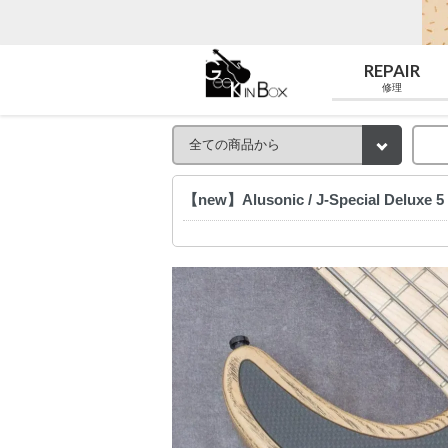
REPAIR
修理
【new】Alusonic / J-Special Deluxe