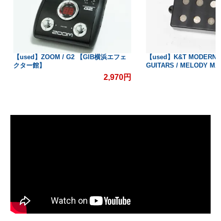
2 【GIB横浜エフェ
【used】K&T MODERN VINTAGE
【used
GUITARS / MELODY MAN【GIB横浜】
浜エフ
2,970円
59,400円