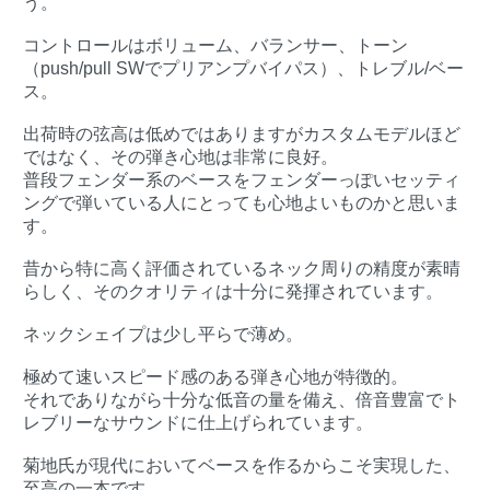
う。
コントロールはボリューム、バランサー、トーン
（push/pull SWでプリアンプバイパス）、トレブル/ベー
ス。
出荷時の弦高は低めではありますがカスタムモデルほど
ではなく、その弾き心地は非常に良好。
普段フェンダー系のベースをフェンダーっぽいセッティ
ングで弾いている人にとっても心地よいものかと思いま
す。
昔から特に高く評価されているネック周りの精度が素晴
らしく、そのクオリティは十分に発揮されています。
ネックシェイプは少し平らで薄め。
極めて速いスピード感のある弾き心地が特徴的。
それでありながら十分な低音の量を備え、倍音豊富でト
レブリーなサウンドに仕上げられています。
菊地氏が現代においてベースを作るからこそ実現した、
至高の一本です。