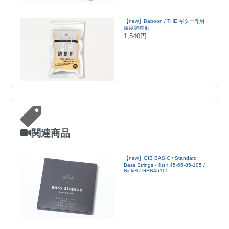
【new】Baboon / THE ギター専用
湿度調整剤
1,540円
関連商品
【new】GIB BASIC / Standard
Bass Strings - 4st / 45-65-85-105 /
Nickel / GBN45105