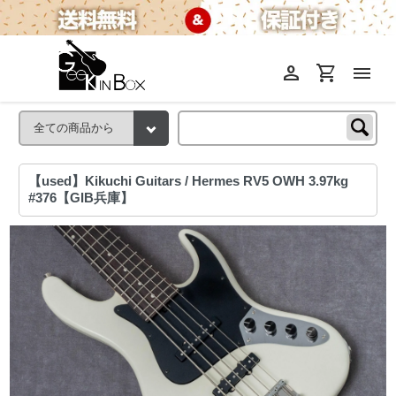
person
shopping_cart
menu
【used】Kikuchi Guitars / Hermes RV5 OWH 3.97kg
#376【GIB兵庫】