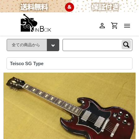
person
shopping_cart
menu
Teisco SG Type