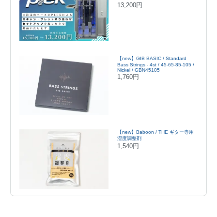
13,200円
【new】GIB BASIC / Standard
Bass Strings - 4st / 45-65-85-105 /
Nickel / GBN45105
1,760円
【new】Baboon / THE ギター専用
湿度調整剤
1,540円