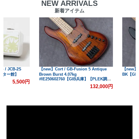
NEW ARRIVALS
新着アイテム
【new】Cort / GB-Fusion 5 Antique
【new】SFIDA BASS / S
Brown Burst 4.07kg
BK【GIB兵庫】
#IE250602760【GIB兵庫】【PLEK調整
済】
132,000円