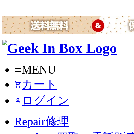
MENU
menu
カート
shopping_cart
ログイン
person
Repair
修理