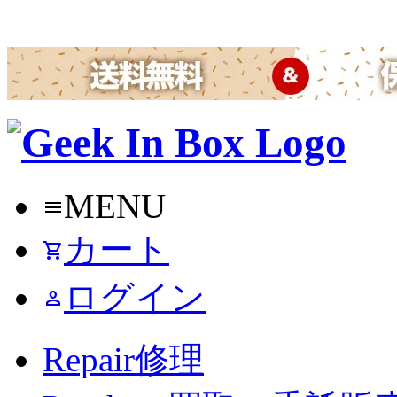
MENU
menu
カート
shopping_cart
ログイン
person
Repair
修理