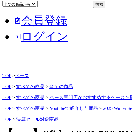
会員登録
note_alt
ログイン
login
TOP
>
ベース
TOP
>
すべての商品
>
全ての商品
TOP
>
すべての商品
>
ベース専門店がおすすめするベース在
TOP
>
すべての商品
>
Youtubeで紹介した商品
>
2025 Winter Se
TOP
>
決算セール対象商品