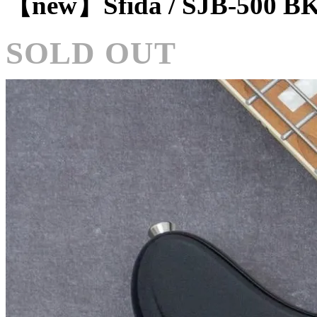
【new】Sfida / SJB-50
SOLD OUT