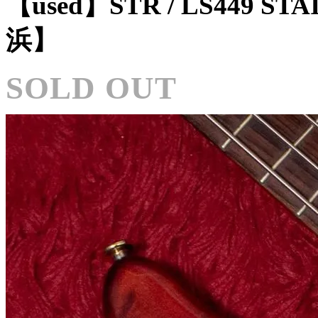
【used】STR / LS449 STA
浜】
SOLD OUT