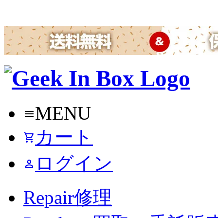
MENU
menu
カート
shopping_cart
ログイン
person
Repair
修理