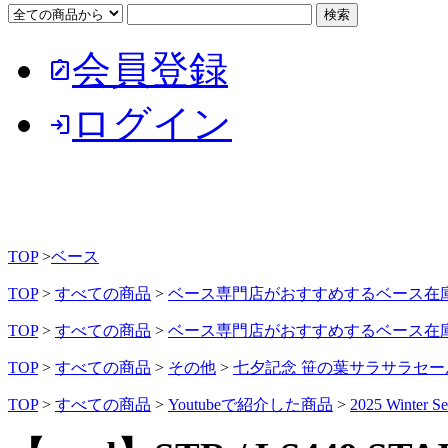
会員登録
note_alt
ログイン
login
TOP
>
ベース
TOP
>
すべての商品
>
ベース専門店がおすすめするベース在
TOP
>
すべての商品
>
ベース専門店がおすすめするベース在
TOP
>
すべての商品
>
その他
>
七夕記念 笹の葉サラサラセー
TOP
>
すべての商品
>
Youtubeで紹介した商品
>
2025 Winter Se