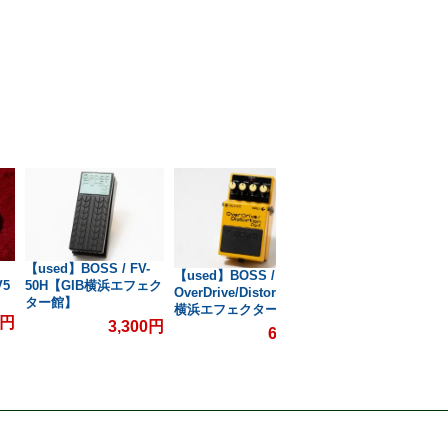
【used】BOSS / FV-
【used】BOSS / C
【used】BOSS / OS-2
V5
50H【GIB横浜エフェク
SUPER Chorus【G
OverDrive/Distortion【GIB
ター館】
横浜エフェクター
横浜エフェクター館】
0円
3,300円
6,6
6,600円