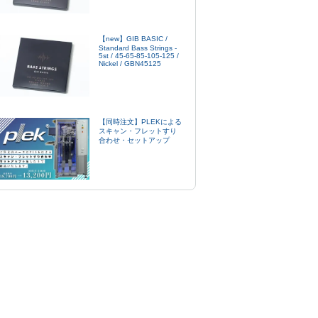
【new】GIB BASIC /
Standard Bass Strings -
5st / 45-65-85-105-125 /
Nickel / GBN45125
【同時注文】PLEKによる
スキャン・フレットすり
合わせ・セットアップ