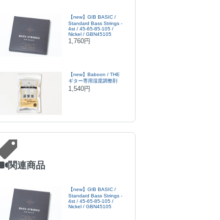
【new】GIB BASIC /
Standard Bass Strings -
4st / 45-65-85-105 /
Nickel / GBN45105
1,760円
【new】Baboon / THE
ギター専用湿度調整剤
1,540円
関連商品
【new】GIB BASIC /
Standard Bass Strings -
4st / 45-65-85-105 /
Nickel / GBN45105