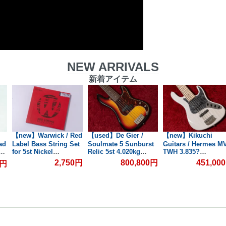
NEW ARRIVALS
新着アイテム
【new】Warwick / Red
【used】De Gier /
【new】Kikuchi
ad
Label Bass String Set
Soulmate 5 Sunburst
Guitars / Hermes M
フェ
for 5st Nickel
Relic 5st 4.020kg
TWH 3.835?
045/135【GIB兵庫】
#147【委託品】【GIB
#751【GIB横浜】
2,750円
800,800円
451,00
0円
横浜】