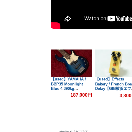
【used】ZOOM /
【used】YAMAHA /
【used】Effects
B横
G1N【GIB横浜エフェ
BBP35 Moonlight
Bakery / French Bre
Blue 4.390kg
Delay【GIB横浜エ
クター館】
#ILM248E【GIB横浜】
クター館】
187,000円
3,30
0円
3,300円