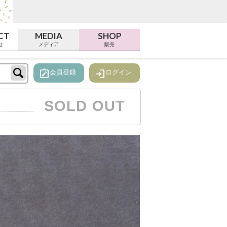
CT
MEDIA
SHOP
せ
メディア
販売
note_alt
login
会員登録
ログイン
SOLD OUT