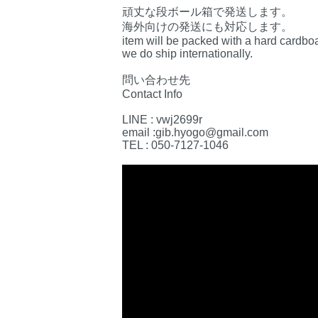
頑丈な段ボール箱で発送します。
海外向けの発送にも対応します。
item will be packed with a hard cardbo
we do ship internationally.
問い合わせ先
Contact Info
LINE : vwj2699r
email :gib.hyogo@gmail.com
TEL : 050-7127-1046