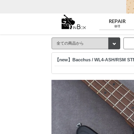
REPAIR
修理
【new】Bacchus / WL4-ASH/RSM ST