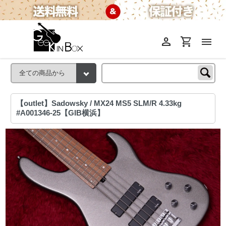
person
shopping_cart
menu
【outlet】Sadowsky / MX24 MS5 SLM/R 4.33kg
#A001346-25【GIB横浜】