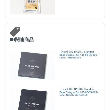
関連商品
【new】GIB BASIC / Standard
Bass Strings - 4st / 45-65-85-105 /
Nickel / GBN45105
【new】GIB BASIC / Standard
Bass Strings - 5st / 45-65-85-105-
125 / Nickel / GBN45125