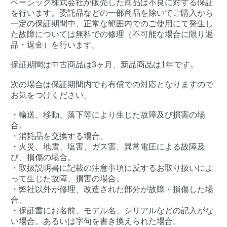
ベーシック株式会社が販売した商品は不良に対する保証
を行います。委託品などの一部商品を除いてご購入から
一定の保証期間中、正常な範囲内でのご使用にて発生し
た故障については無料での修理（不可能な場合に限り返
品・返金）を行います。
保証期間は中古商品は3ヶ月、新品商品は1年です。
次の場合は保証期間内でも有償での対応となりますので
お気をつけください。
・輸送、移動、落下等により生じた故障及び損害の場
合。
・消耗品を交換する場合。
・火災、地震、塩害、ガス害、異常電圧による故障及
び、損傷の場合。
・取扱説明書に記載の注意事項に反するお取り扱いによ
って生じた故障、損害の場合。
・弊社以外が修理、改造された部分が故障・損傷した場
合。
・保証書にお名前、モデル名、シリアルなどの記入がな
い場合。あるいは字句を書き換えられた場合。