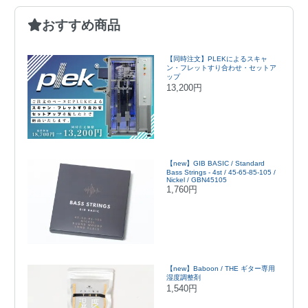
おすすめ商品
【同時注文】PLEKによるスキャ
ン・フレットすり合わせ・セットア
ップ
13,200円
【new】GIB BASIC / Standard
Bass Strings - 4st / 45-65-85-105 /
Nickel / GBN45105
1,760円
【new】Baboon / THE ギター専用
湿度調整剤
1,540円