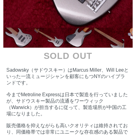
SOLD OUT
Sadowsky（サドウスキー）はMarcus Miller、Will Leeと
いった一流ミュージシャンを顧客にもつNYのハイブラ
ンドです。
今までMetroline Expressは日本で製造を行っていました
が、サドウスキー製品の流通をワーウィック
（Warwick）が担当するに従って、製造場所が中国の工
場になりました。
販売価格を抑えながらも高いクオリティは維持されてお
り、同価格帯では非常にユニークな存在感のある製品で