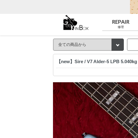
REPAIR
修理
【new】Sire / V7 Alder-5 LPB 5.04