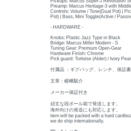
Pickups: Marcus Super-J Revolution S
Preamp: Marcus Heritage-3 with Middl
Controls: Volume / Tone(Dual Pot) | Pi
Pot) | Bass, Mini Toggle(Active / Passi
- HARDWARE -
Knobs: Plastic Jazz Type in Black
Bridge: Marcus Miller Modern - S
Tuning Gear: Premium Open-Gear
Hardware Finish: Chrome
Pick guard: Tortoise (Alder) / Ivory Pe
付属品 ：ギグバッグ、レンチ、保証
文章：嵯峨駿介
メーカー保証付き
頑丈な段ボール箱で発送します。
海外向けの発送にも対応します。
item will be packed with a hard cardbo
we do ship internationally.