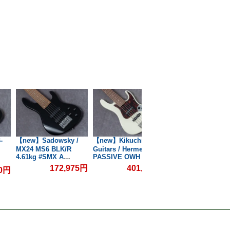
-
【new】Sadowsky /
【new】Kikuchi
【new】Kikuchi
MX24 MS6 BLK/R
Guitars / Hermes RV5
Guitars / Hermes 
4.61kg #SMX A
PASSIVE OWH 3.9kg
TBK 3.97kg #660【
000330-26【GIB兵庫】
#567【GIB兵庫】
兵庫】【PLEK調整
172,975円
401,500円
440,0
00円
【PLEK調整済】