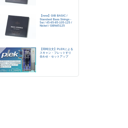
【new】GIB BASIC /
Standard Bass Strings -
5st / 45-65-85-105-125 /
Nickel / GBN45125
【同時注文】PLEKによる
スキャン・フレットすり
合わせ・セットアップ