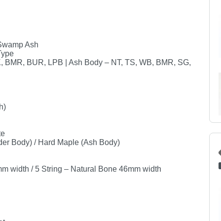
/ Swamp Ash
Type
K, BMR, BUR, LPB | Ash Body – NT, TS, WB, BMR, SG,
h)
te
der Body) / Hard Maple (Ash Body)
8mm width / 5 String – Natural Bone 46mm width