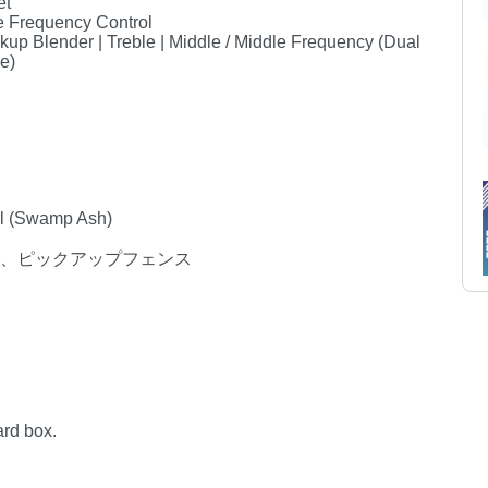
et
e Frequency Control
ckup Blender | Treble | Middle / Middle Frequency (Dual
ve)
arl (Swamp Ash)
書、ピックアップフェンス
ard box.