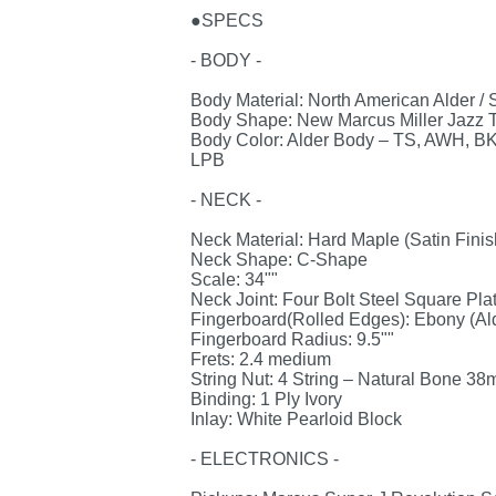
●SPECS
- BODY -
Body Material: North American Alder 
Body Shape: New Marcus Miller Jazz 
Body Color: Alder Body – TS, AWH, B
LPB
- NECK -
Neck Material: Hard Maple (Satin Finis
Neck Shape: C-Shape
Scale: 34""
Neck Joint: Four Bolt Steel Square Pla
Fingerboard(Rolled Edges): Ebony (Al
Fingerboard Radius: 9.5""
Frets: 2.4 medium
String Nut: 4 String – Natural Bone 3
Binding: 1 Ply Ivory
Inlay: White Pearloid Block
- ELECTRONICS -