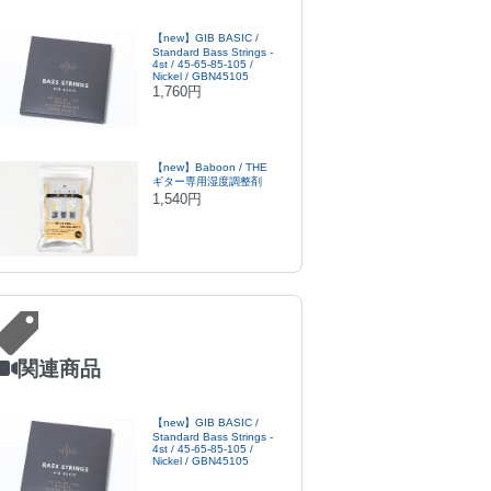
【new】GIB BASIC /
Standard Bass Strings -
4st / 45-65-85-105 /
Nickel / GBN45105
1,760円
【new】Baboon / THE
ギター専用湿度調整剤
1,540円
関連商品
【new】GIB BASIC /
Standard Bass Strings -
4st / 45-65-85-105 /
Nickel / GBN45105