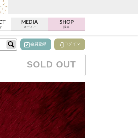
CT
MEDIA
SHOP
せ
メディア
販売
note_alt
login
会員登録
ログイン
SOLD OUT