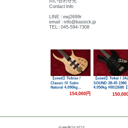
問い合わせ先
Contact Info
LINE : vwj2699r
email : info@bassick.jp
TEL : 045-594-7308
 /
【new】SFIDA BASS /
【used】Tobias /
【used】Tokai / JA
SHB-800 BL【GIB兵
Classic IV Satin
SOUND JB-45 1980
Natural 4.090kg
4.050kg #0012680
庫】
#24112350431【GIB横
託品】【GIB横浜】
154,000円
150,0
0円
77,000円
浜】