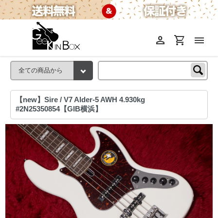
person
shopping_cart
menu
【new】Sire / V7 Alder-5 AWH 4.930kg
#2N25350854【GIB横浜】