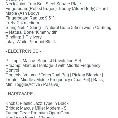
Neck Joint: Four Bolt Steel Square Plate
Fingerboard(Rolled Edges): Ebony (Alder Body) / Hard
Maple (Ash Body)
Fingerboard Radius: 9.5""
Frets: 2.4 medium
String Nut: 4 String – Natural Bone 38mm width / 5 String
– Natural Bone 46mm width
Binding: 1 Ply Ivory
Inlay: White Pearloid Block
- ELECTRONICS -
Pickups: Marcus Super-J Revolution Set
Preamp: Marcus Heritage-3 with Middle Frequency
Control
Controls: Volume / Tone(Dual Pot) | Pickup Blender |
Treble | Middle / Middle Frequency (Dual Pot) | Bass,
Mini Toggle(Active / Passive)
- HARDWARE -
Knobs: Plastic Jazz Type in Black
Bridge: Marcus Miller Modern - S
Tuning Gear: Premium Open-Gear
Hardware Finish: Chrome