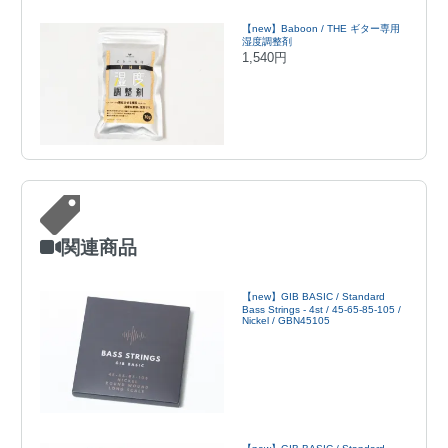
【new】Baboon / THE ギター専用
湿度調整剤
1,540円
関連商品
【new】GIB BASIC / Standard
Bass Strings - 4st / 45-65-85-105 /
Nickel / GBN45105