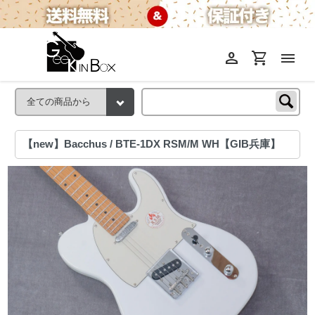
person
shopping_cart
menu
【new】Bacchus / BTE-1DX RSM/M WH【GIB兵庫】