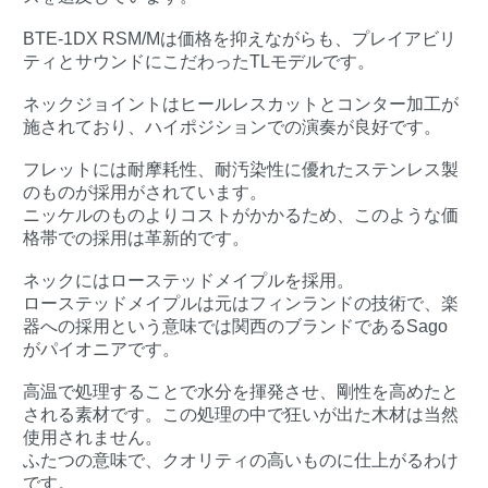
BTE-1DX RSM/Mは価格を抑えながらも、プレイアビリ
ティとサウンドにこだわったTLモデルです。
ネックジョイントはヒールレスカットとコンター加工が
施されており、ハイポジションでの演奏が良好です。
フレットには耐摩耗性、耐汚染性に優れたステンレス製
のものが採用がされています。
ニッケルのものよりコストがかかるため、このような価
格帯での採用は革新的です。
ネックにはローステッドメイプルを採用。
ローステッドメイプルは元はフィンランドの技術で、楽
器への採用という意味では関西のブランドであるSago
がパイオニアです。
高温で処理することで水分を揮発させ、剛性を高めたと
される素材です。この処理の中で狂いが出た木材は当然
使用されません。
ふたつの意味で、クオリティの高いものに仕上がるわけ
です。