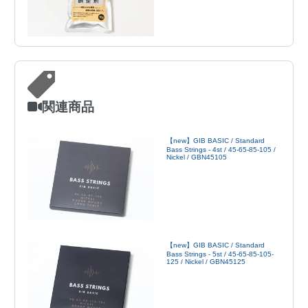
関連商品
【new】GIB BASIC / Standard
Bass Strings - 4st / 45-65-85-105 /
Nickel / GBN45105
【new】GIB BASIC / Standard
Bass Strings - 5st / 45-65-85-105-
125 / Nickel / GBN45125