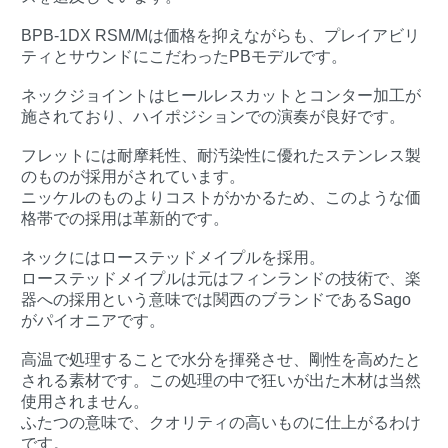
BPB-1DX RSM/Mは価格を抑えながらも、プレイアビリ
ティとサウンドにこだわったPBモデルです。
ネックジョイントはヒールレスカットとコンター加工が
施されており、ハイポジションでの演奏が良好です。
フレットには耐摩耗性、耐汚染性に優れたステンレス製
のものが採用がされています。
ニッケルのものよりコストがかかるため、このような価
格帯での採用は革新的です。
ネックにはローステッドメイプルを採用。
ローステッドメイプルは元はフィンランドの技術で、楽
器への採用という意味では関西のブランドであるSago
がパイオニアです。
高温で処理することで水分を揮発させ、剛性を高めたと
される素材です。この処理の中で狂いが出た木材は当然
使用されません。
ふたつの意味で、クオリティの高いものに仕上がるわけ
です。