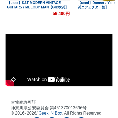
【used】K&T MODERN VINTAGE
【used】Donner / Yello
GUITARS / MELODY MAN【GIB横浜】
浜エフェクター館】
59,400円
古物商許可証
神奈川県公安委員会 第451370013696号
© 2016- 2026/
Geek IN Box
. All Rights Reserved.