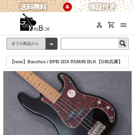
person
shopping_cart
menu
【new】Bacchus / BPB-1DX RSM/M BLK【GIB兵庫】