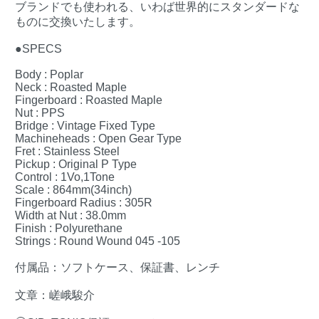
ブランドでも使われる、いわば世界的にスタンダードな
ものに交換いたします。
●SPECS
Body : Poplar
Neck : Roasted Maple
Fingerboard : Roasted Maple
Nut : PPS
Bridge : Vintage Fixed Type
Machineheads : Open Gear Type
Fret : Stainless Steel
Pickup : Original P Type
Control : 1Vo,1Tone
Scale : 864mm(34inch)
Fingerboard Radius : 305R
Width at Nut : 38.0mm
Finish : Polyurethane
Strings : Round Wound 045 -105
付属品：ソフトケース、保証書、レンチ
文章：嵯峨駿介