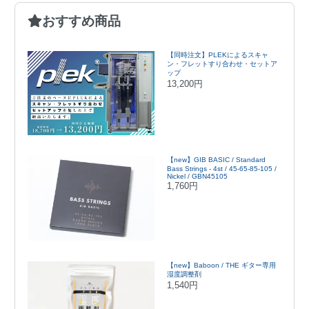
おすすめ商品
【同時注文】PLEKによるスキャ
ン・フレットすり合わせ・セットア
ップ
13,200円
【new】GIB BASIC / Standard
Bass Strings - 4st / 45-65-85-105 /
Nickel / GBN45105
1,760円
【new】Baboon / THE ギター専用
湿度調整剤
1,540円