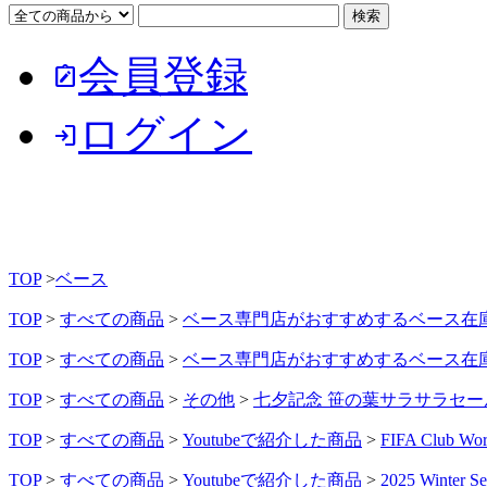
会員登録
note_alt
ログイン
login
TOP
>
ベース
TOP
>
すべての商品
>
ベース専門店がおすすめするベース在
TOP
>
すべての商品
>
ベース専門店がおすすめするベース在
TOP
>
すべての商品
>
その他
>
七夕記念 笹の葉サラサラセー
TOP
>
すべての商品
>
Youtubeで紹介した商品
>
FIFA Club
TOP
>
すべての商品
>
Youtubeで紹介した商品
>
2025 Winter Se