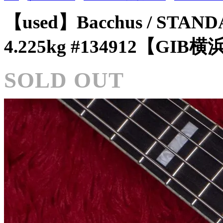
【used】Bacchus / STAND
4.225kg #134912【GIB横
SOLD OUT