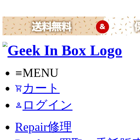
MENU
menu
カート
shopping_cart
ログイン
person
Repair
修理