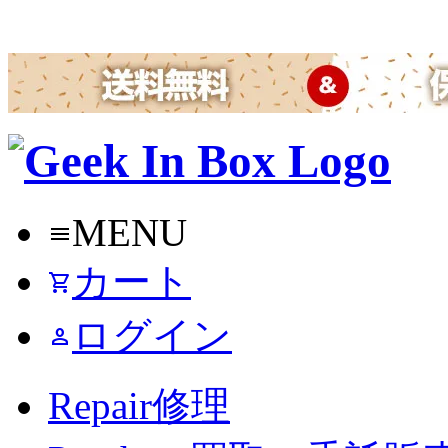
MENU
menu
カート
shopping_cart
ログイン
person
Repair
修理