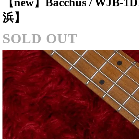
【new】Bacchus / WJB-1
浜】
SOLD OUT