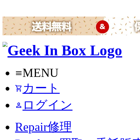
MENU
menu
カート
shopping_cart
ログイン
person
Repair
修理