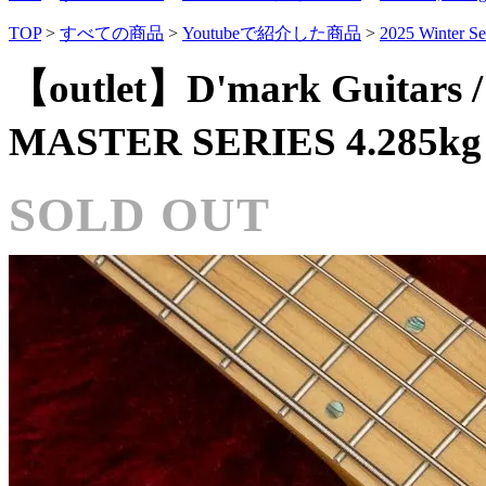
TOP
>
すべての商品
>
Youtubeで紹介した商品
>
2025 Winter Se
【outlet】D'mark Guitars /
MASTER SERIES 4.285
SOLD OUT