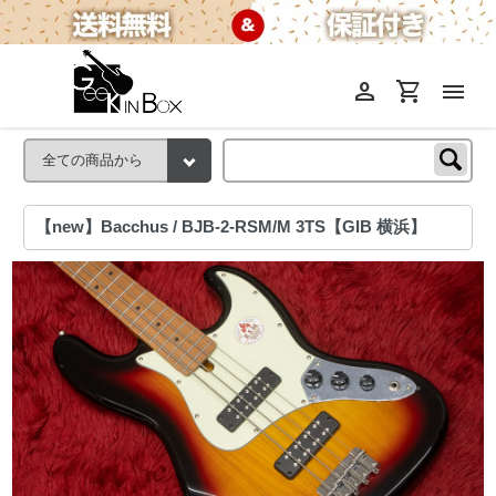
person
shopping_cart
menu
【new】Bacchus / BJB-2-RSM/M 3TS【GIB 横浜】