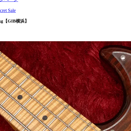
cret Sale
.45kg【GIB横浜】