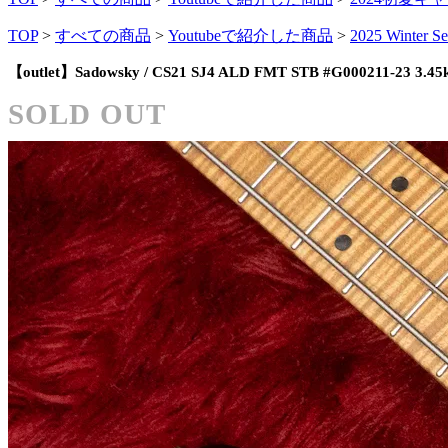
TOP
>
すべての商品
>
Youtubeで紹介した商品
>
2025 Winter Se
【outlet】Sadowsky / CS21 SJ4 ALD FMT STB #G000211-23 3
SOLD OUT