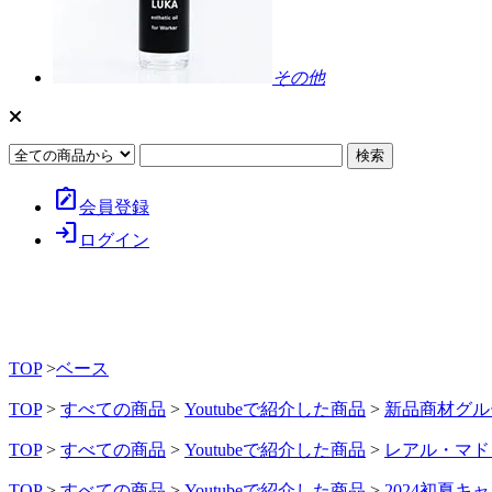
その他
note_alt
会員登録
login
ログイン
TOP
>
ベース
TOP
>
すべての商品
>
Youtubeで紹介した商品
>
新品商材グル
TOP
>
すべての商品
>
Youtubeで紹介した商品
>
レアル・マドリ
TOP
>
すべての商品
>
Youtubeで紹介した商品
>
2024初夏キ