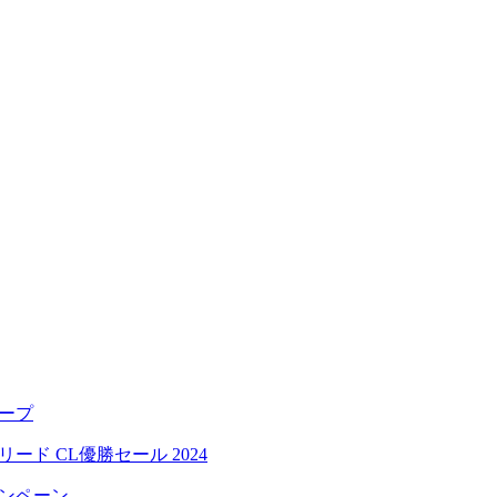
ープ
ード CL優勝セール 2024
ャンペーン