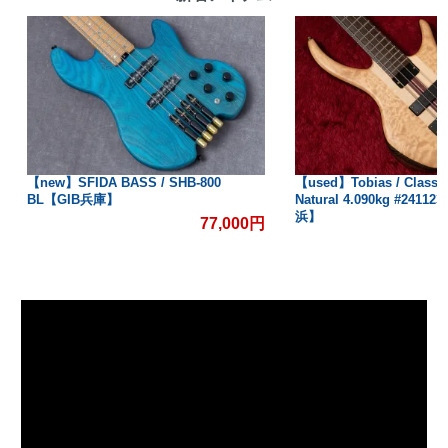
【new】SFIDA BASS / SHB-800
【used】Tobias / Classic
BL【GIB兵庫】
Natural 4.090kg #2411
浜】
77,000円