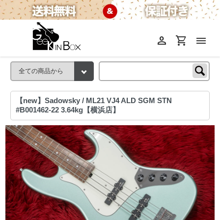
person
shopping_cart
menu
【new】Sadowsky / ML21 VJ4 ALD SGM STN
#B001462-22 3.64kg【横浜店】