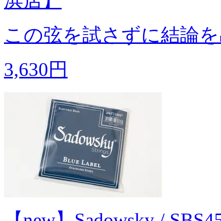
浜店】
この弦を試さずに結論を
3,630円
【new】Sadowsky / SB