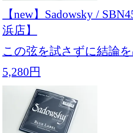
【new】Sadowsky / S
浜店】
この弦を試さずに結論を
5,280円