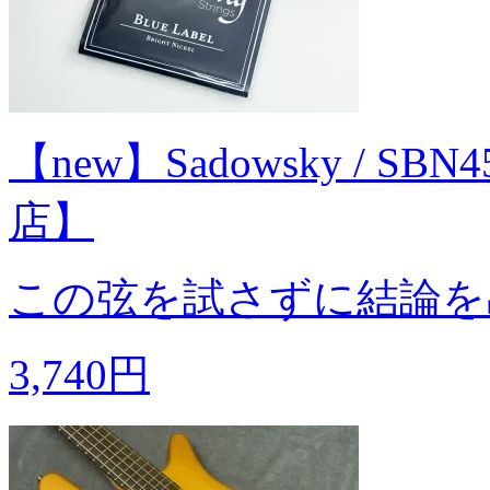
【new】Sadowsky / S
店】
この弦を試さずに結論を
3,740円