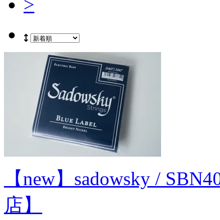
>
【new】sadowsky / S
店】