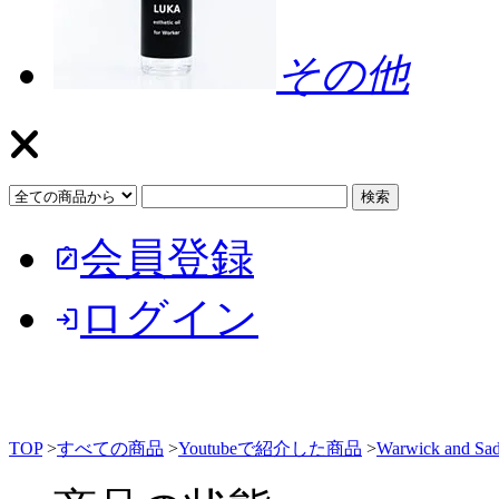
その他
会員登録
note_alt
ログイン
login
TOP
>
すべての商品
>
Youtubeで紹介した商品
>
Warwick and Sad