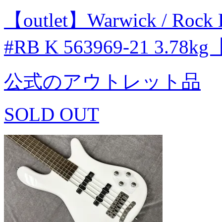
【outlet】Warwick / Rock 
#RB K 563969-21 3.78
公式のアウトレット品
SOLD OUT