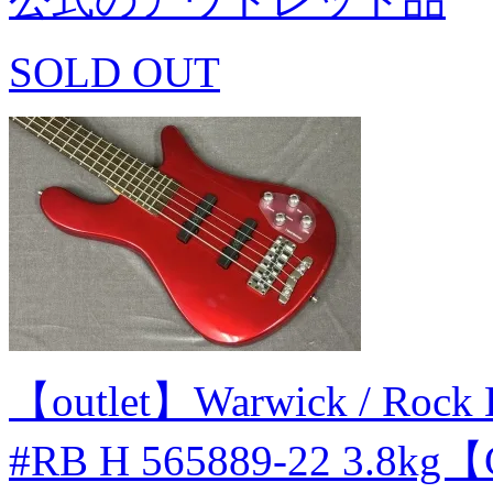
SOLD OUT
【outlet】Warwick / Rock 
#RB H 565889-22 3.8k