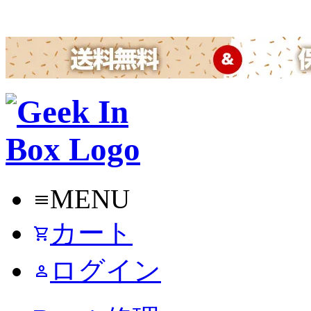
MENU
menu
カート
shopping_cart
ログイン
person