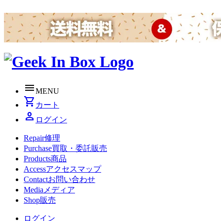
menu
MENU
shopping_cart
カート
person
ログイン
Repair
修理
Purchase
買取・委託販売
Products
商品
Access
アクセスマップ
Contact
お問い合わせ
Media
メディア
Shop
販売
ログイン