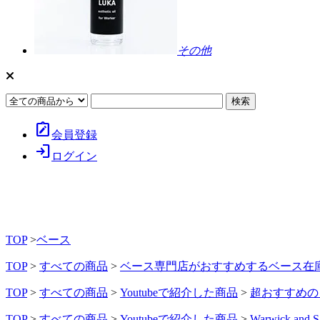
その他
note_alt
会員登録
login
ログイン
TOP
>
ベース
TOP
>
すべての商品
>
ベース専門店がおすすめするベース在
TOP
>
すべての商品
>
Youtubeで紹介した商品
>
超おすすめの
TOP
>
すべての商品
>
Youtubeで紹介した商品
>
Warwick and S