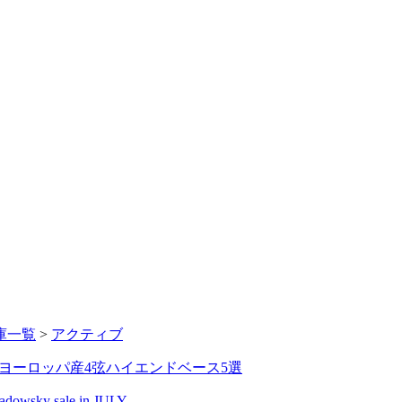
庫一覧
>
アクティブ
ヨーロッパ産4弦ハイエンドベース5選
adowsky sale in JULY