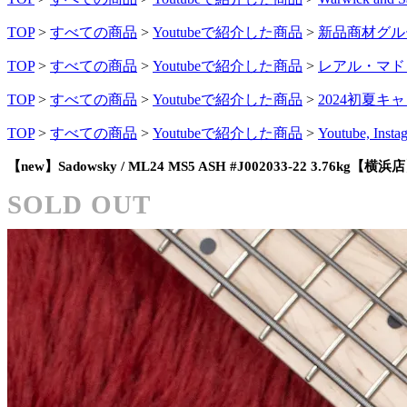
TOP
>
すべての商品
>
Youtubeで紹介した商品
>
新品商材グル
TOP
>
すべての商品
>
Youtubeで紹介した商品
>
レアル・マドリ
TOP
>
すべての商品
>
Youtubeで紹介した商品
>
2024初夏キ
TOP
>
すべての商品
>
Youtubeで紹介した商品
>
Youtube, 
【new】Sadowsky / ML24 MS5 ASH #J002033-22 3.76kg【横浜
SOLD OUT