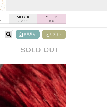
CT
MEDIA
SHOP
せ
メディア
販売
note_alt
login
会員登録
ログイン
SOLD OUT