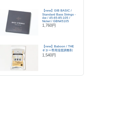
【new】GIB BASIC /
Standard Bass Strings -
4st / 45-65-85-105 /
Nickel / GBN45105
1,760円
【new】Baboon / THE
ギター専用湿度調整剤
1,540円