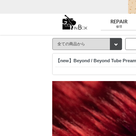
REPAIR
修理
【new】Beyond / Beyond Tube Prea