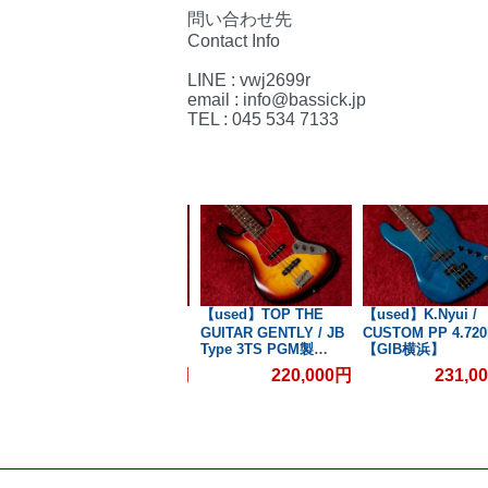
問い合わせ先
Contact Info
LINE : vwj2699r
email : info@bassick.jp
TEL : 045 534 7133
/
【used】Three Dots /
【used】TOP THE
【used】K.Nyui /
g
FB VBM/M 3.775kg
GUITAR GENTLY / JB
CUSTOM PP 4.720
】
#T660【GIB横浜】
Type 3TS PGM製
【GIB横浜】
Jacaranda
00円
154,000円
220,000円
231,0
FingerBoard 4.225kg
【GIB横浜】