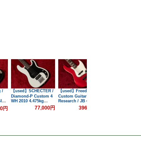
 /
【used】SCHECTER /
【used】Freedom
【used】TUNE / Zi
Diamond-P Custom 4
Custom Guitar
8N Early 1990s
GIB
WH 2010 4.475kg
Research / JB 4st CAR
4.095kg #30420【
#W10122489【GIB横
MH 2015 4.285kg
横浜】
77,000円
396,000円
00円
253,0
#00863【GIB横浜】
浜】