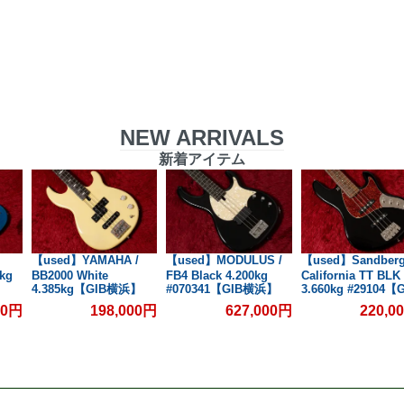
NEW ARRIVALS
新着アイテム
【used】YAMAHA /
【used】MODULUS /
【used】Sandberg
kg
BB2000 White
FB4 Black 4.200kg
California TT BLK
4.385kg【GIB横浜】
#070341【GIB横浜】
3.660kg #29104【
横浜】
00円
198,000円
627,000円
220,0