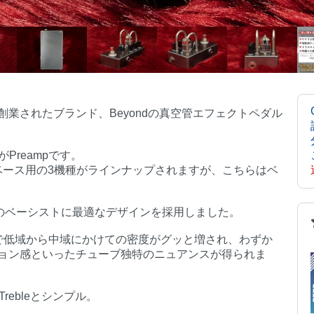
業されたブランド、Beyondの真空管エフェクトペダル
のがPreampです。
、ベース用の3機種がラインナップされますが、こちらはベ
代のベーシストに最適なデザインを採用しました。
で低域から中域にかけての密度がグッと増され、わずか
ョン感といったチューブ独特のニュアンスが得られま
, Trebleとシンプル。