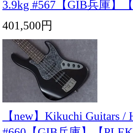
3.9kg #567【GIB兵庫
401,500円
【new】Kikuchi Guitars / 
#660【GIB兵庫】【PL