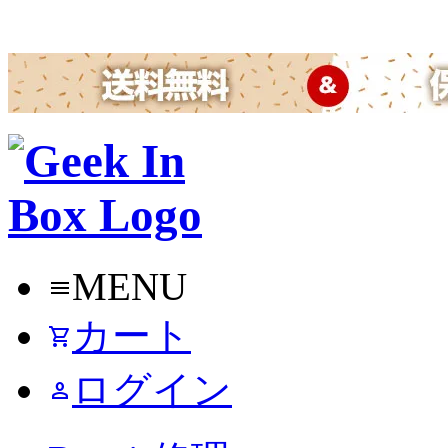
MENU
menu
カート
shopping_cart
ログイン
person