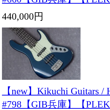
440,000円
【new】Kikuchi Guitars / 
#798【GIB兵庫】【PL