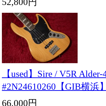
52,800円
【used】Sire / V5R Alder-
#2N24610260【GIB横浜
66,000円