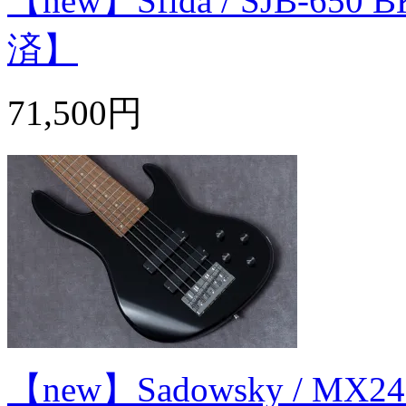
【new】Sfida / SJB-6
済】
71,500円
【new】Sadowsky / MX24