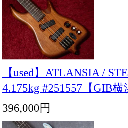
【used】ATLANSIA / STEA
4.175kg #251557【GIB
396,000円