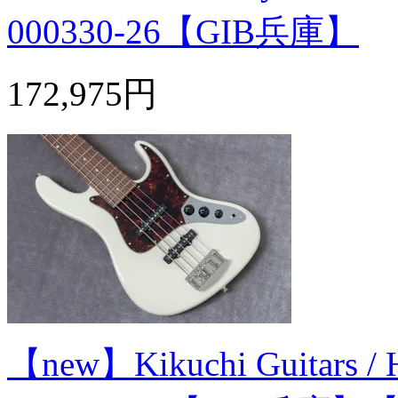
000330-26【GIB兵庫】
172,975円
【new】Kikuchi Guitars /