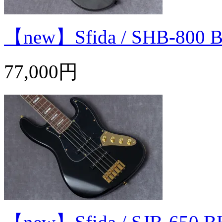
【new】Sfida / SHB-80
77,000円