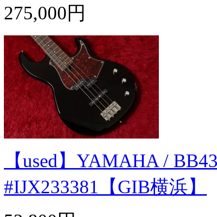
275,000円
【used】YAMAHA / BB434
#IJX233381【GIB横浜】