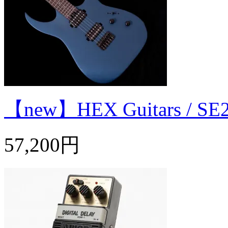
【new】HEX Guitars / SE
57,200円