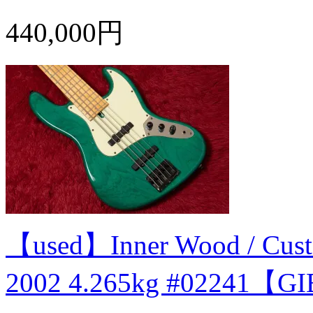
440,000円
【used】Inner Wood / Cust
2002 4.265kg #02241