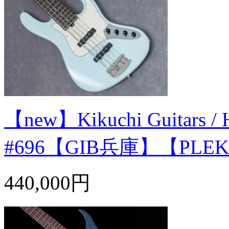
【new】Kikuchi Guitars / 
#696【GIB兵庫】【PL
440,000円