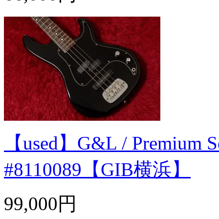
【used】G&L / Premium Se
#8110089【GIB横浜】
99,000円