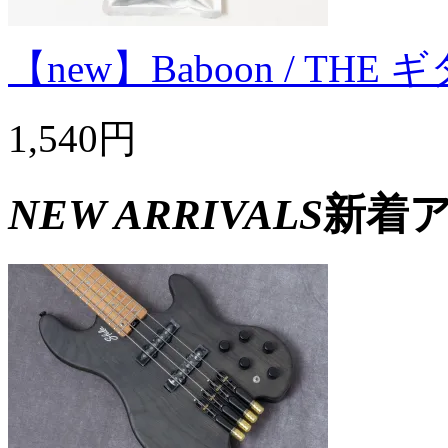
【new】Baboon / T
1,540円
NEW ARRIVALS
新着