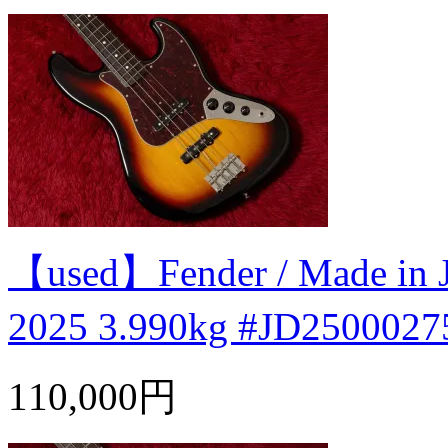
【used】Fender / Made in Jap
2025 3.990kg #JD2500
110,000円