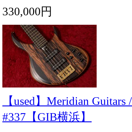
330,000円
【used】Meridian Guitars / A
#337【GIB横浜】