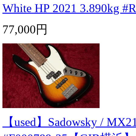
White HP 2021 3.890kg
77,000円
【used】Sadowsky / MX21 