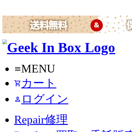
MENU
menu
カート
shopping_cart
ログイン
person
Repair
修理