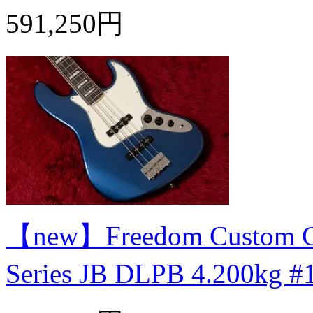
591,250円
【new】Freedom Custom Guit
Series JB DLPB 4.200k