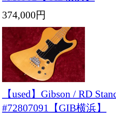
374,000円
【used】Gibson / RD Stand
#72807091【GIB横浜】