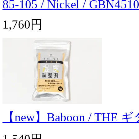
85-105 / Nickel / GBN451
1,760円
【new】Baboon / T
1,540円