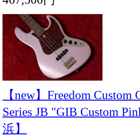
【new】Freedom Custom Guit
Series JB "GIB Custom P
浜】