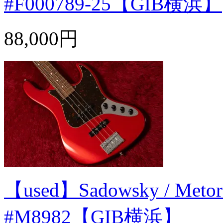
#F000789-25【GIB横浜】
88,000円
【used】Sadowsky / Metor
#M8982【GIB横浜】