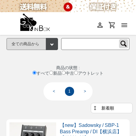
person
shopping_cart
menu
商品の状態 :
すべて
新品
中古
アウトレット
<
1
>
【new】Sadowsky / SBP-1
Bass Preamp / DI【横浜店】