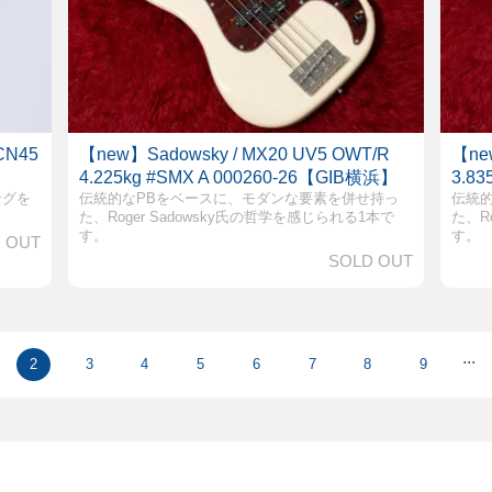
BCN45
【new】Sadowsky / MX20 UV5 OWT/R
【new
4.225kg #SMX A 000260-26【GIB横浜】
3.8
ングを
伝統的なPBをベースに、モダンな要素を併せ持っ
伝統
た、Roger Sadowsky氏の哲学を感じられる1本で
た、R
す。
す。
 OUT
SOLD OUT
...
2
3
4
5
6
7
8
9