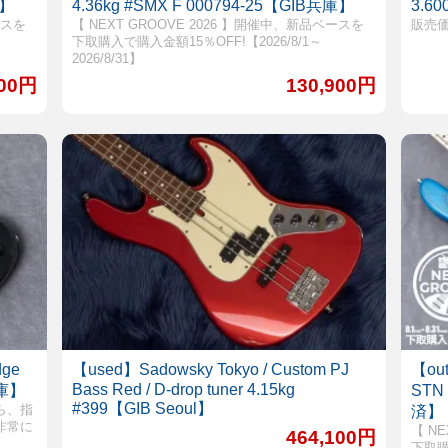
庫】
4.36kg #SMX F 000794-25【GIB兵庫】
3.6
ースを
【 NEXT GROOVE 2026 】開催中、新品ベースを
販売
下取購入で購入金額15％OFF!【2026/8/1～
2026/8/31】
900円
130,900円
dge
【used】Sadowsky Tokyo / Custom PJ
【out
Bass Red / D-drop tuner 4.15kg
兵庫】
STN
#399【GIB Seoul】
ら、指
済】
非常に
【 N
464,100円
下取購