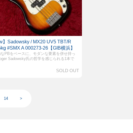
】Sadowsky / MX20 UV5 TBT/R
35kg #SMX A 000273-26【GIB横浜】
的なPBをベースに、モダンな要素を併せ持っ
oger Sadowsky氏の哲学を感じられる1本で
SOLD OUT
14
>