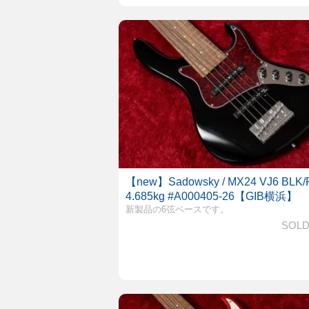
【new】Sadowsky / MX24 VJ6 BLK/
4.685kg #A000405-26【GIB横浜】
新製品の6弦ベースです。
SOLD