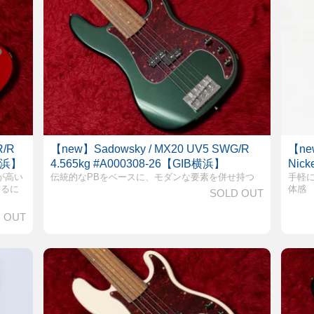
R/R
【new】Sadowsky / MX20 UV5 SWG/R
【new
B横浜】
4.565kg #A000308-26【GIB横浜】
Nick
が高い
伝統的なPBをベースに、モダンな要素を併せ持つ
手軽に
するに
体感
SOLD OUT
 OUT