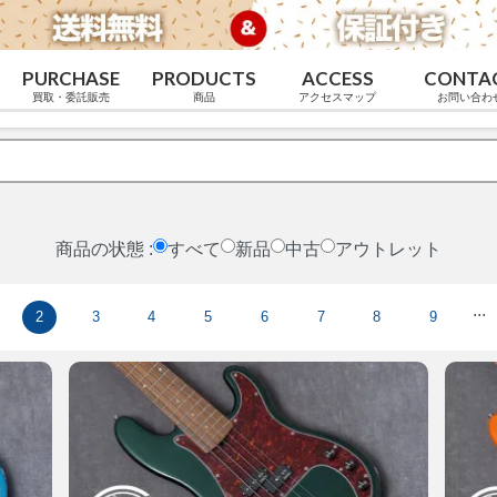
PURCHASE
PRODUCTS
ACCESS
CONTA
買取・委託販売
商品
アクセスマップ
お問い合わ
商品の状態 :
すべて
新品
中古
アウトレット
...
2
3
4
5
6
7
8
9