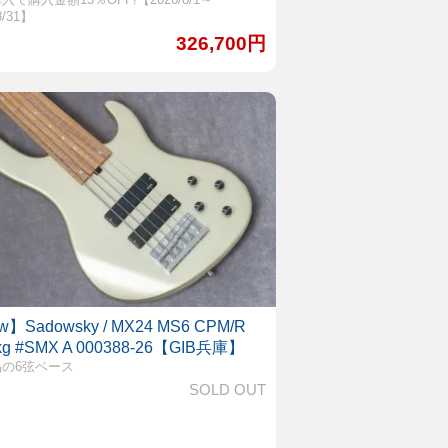
8/31】
326,700円
w】Sadowsky / MX24 MS6 CPM/R
9kg #SMX A 000388-26【GIB兵庫】
の6弦ベース
SOLD OUT