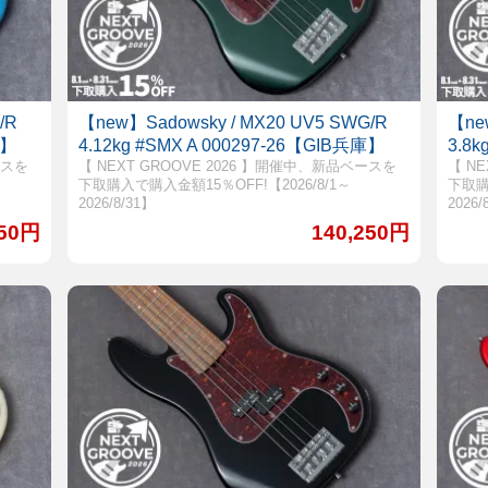
/R
【new】Sadowsky / MX20 UV5 SWG/R
【ne
庫】
4.12kg #SMX A 000297-26【GIB兵庫】
3.8
ースを
【 NEXT GROOVE 2026 】開催中、新品ベースを
【 N
下取購入で購入金額15％OFF!【2026/8/1～
下取購
2026/8/31】
2026/
250円
140,250円