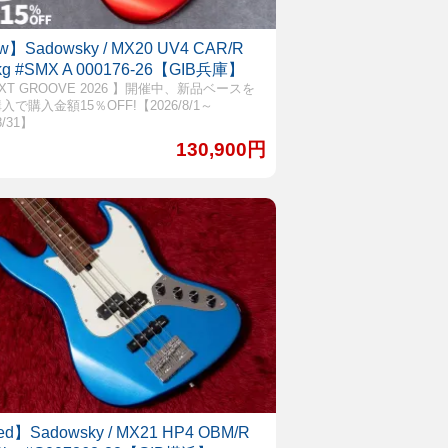
w】Sadowsky / MX20 UV4 CAR/R
1kg #SMX A 000176-26【GIB兵庫】
EXT GROOVE 2026 】開催中、新品ベースを
入で購入金額15％OFF!【2026/8/1～
8/31】
130,900円
d】Sadowsky / MX21 HP4 OBM/R