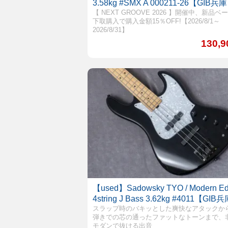
3.58kg #SMX A 000211-26【GIB兵
【 NEXT GROOVE 2026 】開催中、新品ベ
下取購入で購入金額15％OFF!【2026/8/1～
2026/8/31】
130,
【used】Sadowsky TYO / Modern E
4string J Bass 3.62kg #4011【GIB
スラップ時のバキッとした爽快なアタックか
弾きでの芯の通ったファットなトーンまで、
モダンで抜ける出音