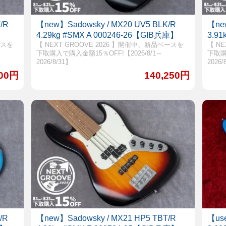
/R
【new】Sadowsky / MX20 UV5 BLK/R
【ne
】
4.29kg #SMX A 000246-26【GIB兵庫】
3.9
ースを
【 NEXT GROOVE 2026 】開催中、新品ベースを
【 N
下取購入で購入金額15％OFF!【2026/8/1～
下取購
2026/8/31】
2026/
900円
140,250円
/R
【new】Sadowsky / MX21 HP5 TBT/R
【use