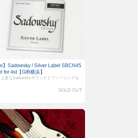
】Sadowsky / Silver Label SBCN45
el for 4st【GIB横浜】
上質なSadowskyサウンドとフィーリングを
SOLD OUT