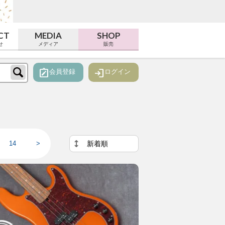
CT
MEDIA
SHOP
せ
メディア
販売
note_alt
login
会員登録
ログイン
14
>