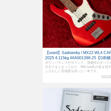
【used】Sadowsky / MX22 WL4 CA
2025 4.115kg ##A001398-25【GI
ボディバランスやサウンド、演奏性のすべて
次元でまとまっており、Will Lee氏の名を冠
ふさわしい完成度を持った一本です。
SOLD