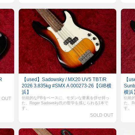
R
【used】Sadowsky / MX20 UV5 TBT/R
【use
2026 3.835kg #SMX A 000273-26【GIB横
Sunb
浜】
横浜
伝統的なPBをベースに、モダンな要素を併せ持っ
伝統
 OUT
た、Roger Sadowsky氏の哲学を感じられる1本で
た、R
す。
す。
SOLD OUT