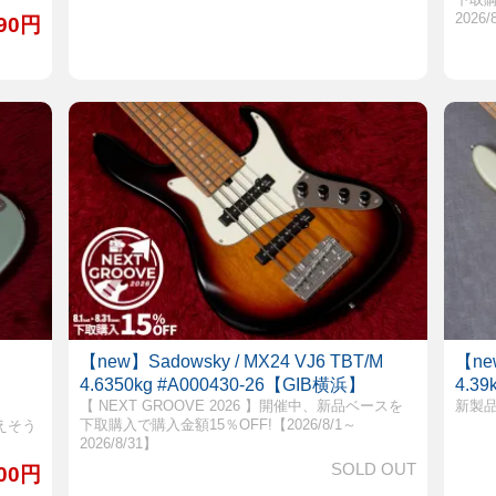
2026/
490円
H
【new】Sadowsky / MX24 VJ6 TBT/M
【ne
4.6350kg #A000430-26【GIB横浜】
4.3
【 NEXT GROOVE 2026 】開催中、新品ベースを
新製品
下取購入で購入金額15％OFF!【2026/8/1～
えそう
2026/8/31】
SOLD OUT
000円