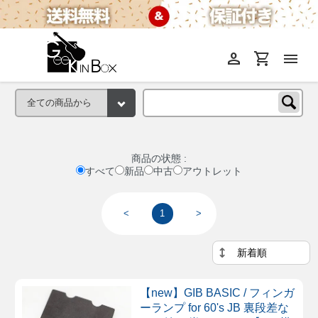
person
shopping_cart
menu
商品の状態 :
すべて
新品
中古
アウトレット
<
1
>
【new】GIB BASIC / フィンガ
ーランプ for 60's JB 裏段差な