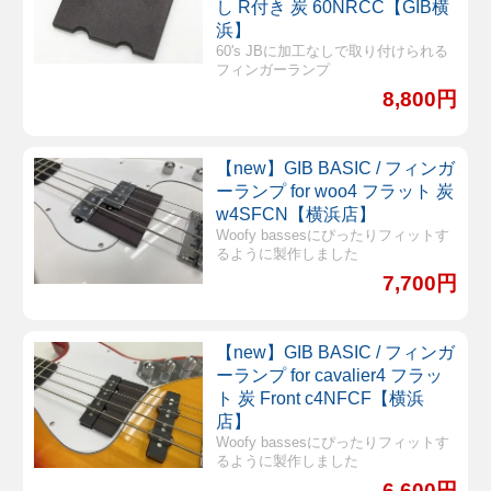
し R付き 炭 60NRCC【GIB横
浜】
60's JBに加工なしで取り付けられる
フィンガーランプ
8,800円
【new】GIB BASIC / フィンガ
ーランプ for woo4 フラット 炭
w4SFCN【横浜店】
Woofy bassesにぴったりフィットす
るように製作しました
7,700円
【new】GIB BASIC / フィンガ
ーランプ for cavalier4 フラッ
ト 炭 Front c4NFCF【横浜
店】
Woofy bassesにぴったりフィットす
るように製作しました
6,600円