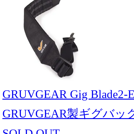
GRUVGEAR Gig Blade2-Ext
GRUVGEAR製ギグバ
SOLD OUT