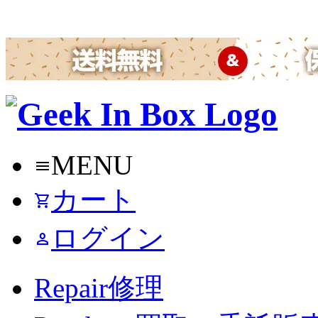
MENU
menu
カート
shopping_cart
ログイン
person
Repair
修理