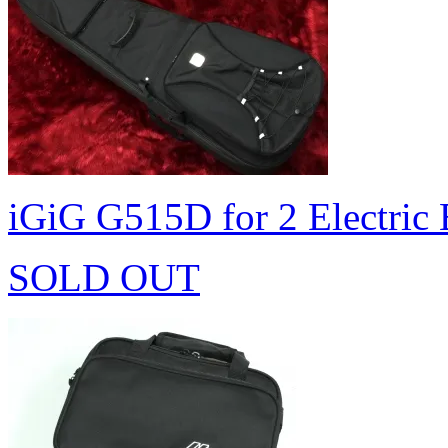
iGiG G515D for 2 Electric 
SOLD OUT