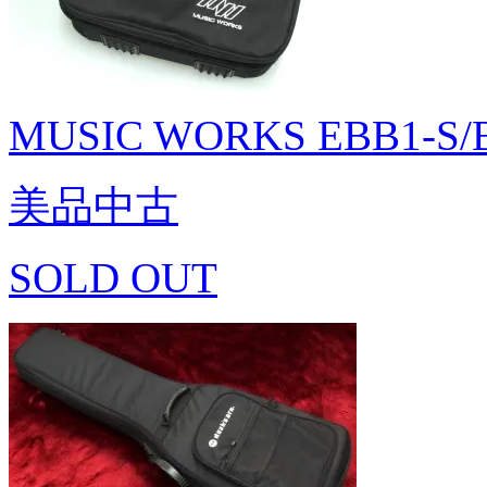
MUSIC WORKS EBB1-S/
美品中古
SOLD OUT