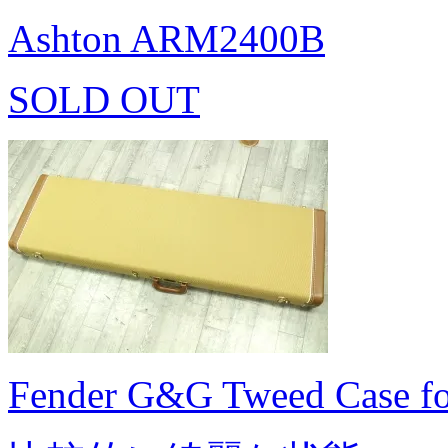
Ashton ARM2400B
SOLD OUT
Fender G&G Tweed Case fo