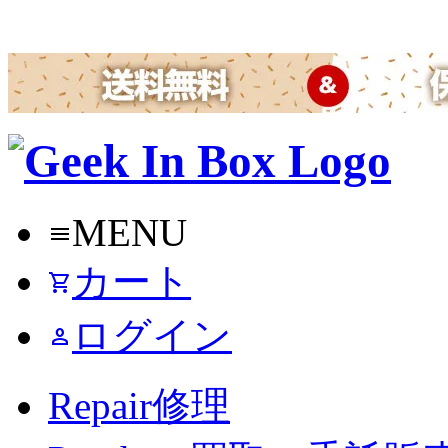
MENU
menu
カート
shopping_cart
ログイン
person
Repair
修理