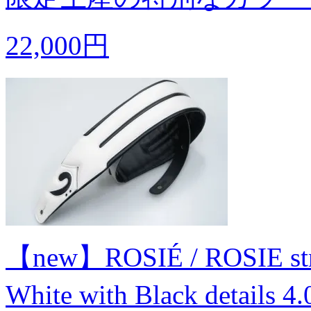
22,000円
【new】ROSIÉ / ROSIE stra
White with Black detai