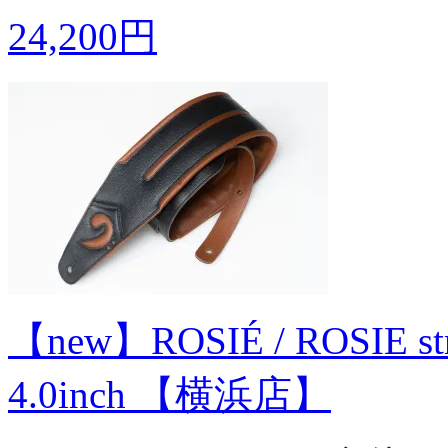
24,200円
【new】ROSIÉ / ROSIE stra
4.0inch 【横浜店】