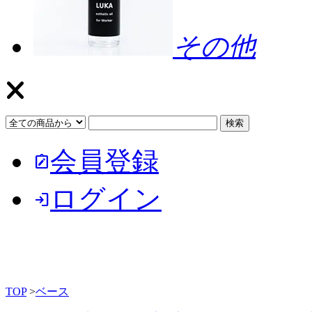
その他
会員登録
note_alt
ログイン
login
TOP
>
ベース