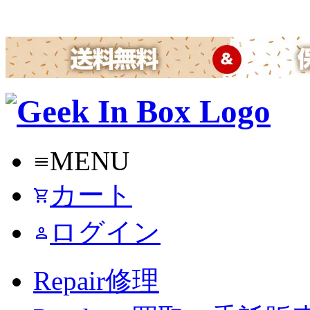
MENU
menu
カート
shopping_cart
ログイン
person
Repair
修理