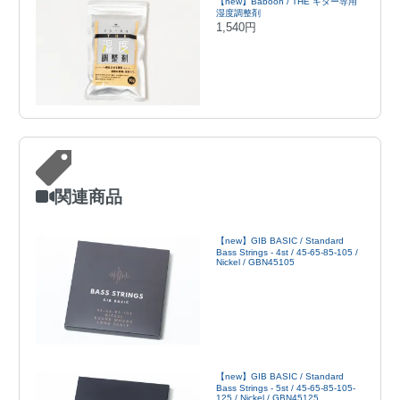
【new】Baboon / THE ギター専用
湿度調整剤
1,540円
関連商品
【new】GIB BASIC / Standard
Bass Strings - 4st / 45-65-85-105 /
Nickel / GBN45105
【new】GIB BASIC / Standard
Bass Strings - 5st / 45-65-85-105-
125 / Nickel / GBN45125