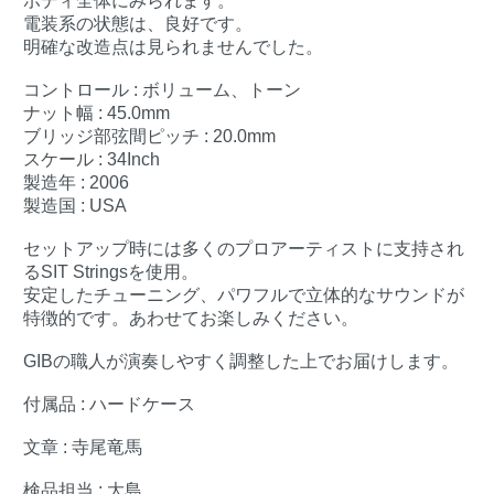
ボディ全体にみられます。
電装系の状態は、良好です。
明確な改造点は見られませんでした。
コントロール : ボリューム、トーン
ナット幅 : 45.0mm
ブリッジ部弦間ピッチ : 20.0mm
スケール : 34Inch
製造年 : 2006
製造国 : USA
セットアップ時には多くのプロアーティストに支持され
るSIT Stringsを使用。
安定したチューニング、パワフルで立体的なサウンドが
特徴的です。あわせてお楽しみください。
GIBの職人が演奏しやすく調整した上でお届けします。
付属品 : ハードケース
文章 : 寺尾竜馬
検品担当 : 大島