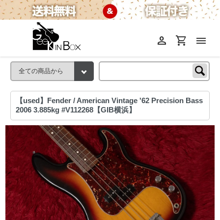
person
shopping_cart
menu
【used】Fender / American Vintage '62 Precision Bass
2006 3.885kg #V112268【GIB横浜】