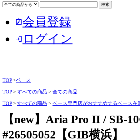
会員登録
note_alt
ログイン
login
TOP
>
ベース
TOP
>
すべての商品
>
全ての商品
TOP
>
すべての商品
>
ベース専門店がおすすめするベース在
【new】Aria Pro II / SB-10
#26505052【GIB横浜】