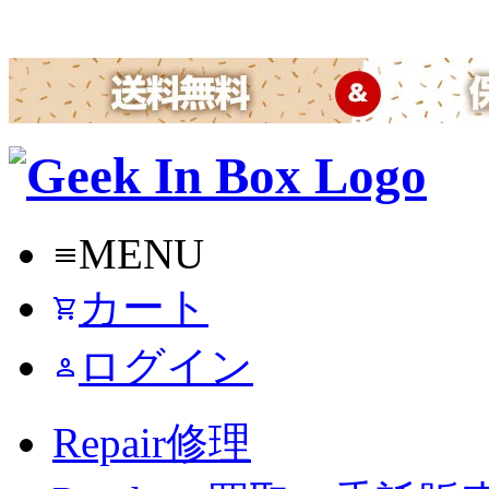
MENU
menu
カート
shopping_cart
ログイン
person
Repair
修理