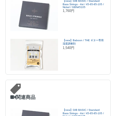
【new】GIB BASIC / Standard
Bass Strings - 4st / 45-65-85-105 /
Nickel / GBN45105
1,760円
【new】Baboon / THE ギター専用
湿度調整剤
1,540円
関連商品
【new】GIB BASIC / Standard
Bass Strings - 4st / 45-65-85-105 /