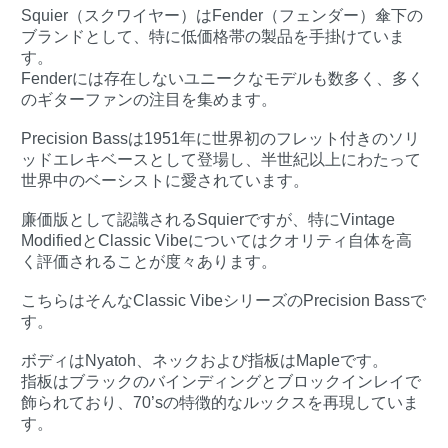
Squier（スクワイヤー）はFender（フェンダー）傘下の
ブランドとして、特に低価格帯の製品を手掛けていま
す。
Fenderには存在しないユニークなモデルも数多く、多く
のギターファンの注目を集めます。
Precision Bassは1951年に世界初のフレット付きのソリ
ッドエレキベースとして登場し、半世紀以上にわたって
世界中のベーシストに愛されています。
廉価版として認識されるSquierですが、特にVintage
ModifiedとClassic Vibeについてはクオリティ自体を高
く評価されることが度々あります。
こちらはそんなClassic VibeシリーズのPrecision Bassで
す。
ボディはNyatoh、ネックおよび指板はMapleです。
指板はブラックのバインディングとブロックインレイで
飾られており、70’sの特徴的なルックスを再現していま
す。