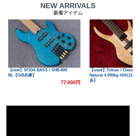
NEW ARRIVALS
新着アイテム
【used】Tobias / Classic IV Satin
【used】Tokai / JAZZ S
Natural 4.090kg #24112350431【GIB横
1980 4.050kg #00126
浜】
【GIB横浜】
154,000円