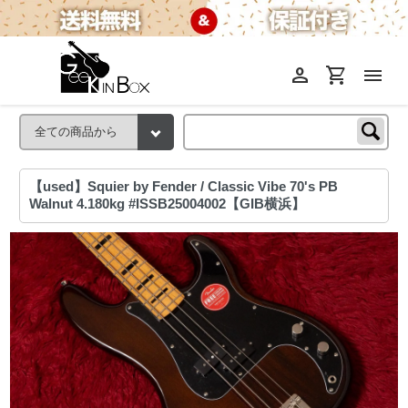
person
shopping_cart
menu
【used】Squier by Fender / Classic Vibe 70's PB
Walnut 4.180kg #ISSB25004002【GIB横浜】