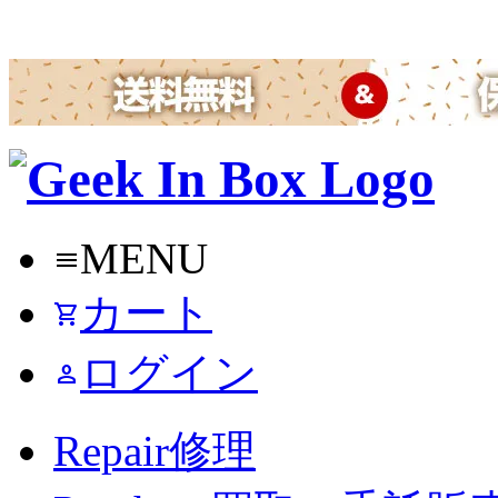
MENU
menu
カート
shopping_cart
ログイン
person
Repair
修理