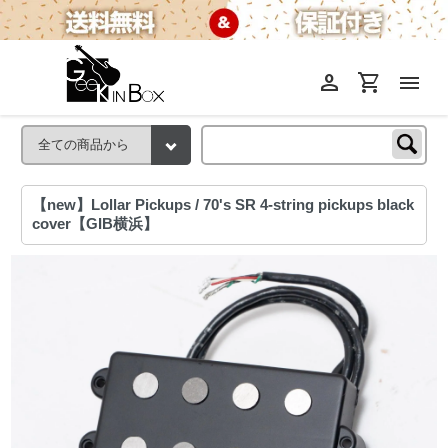
person
shopping_cart
menu
【new】Lollar Pickups / 70's SR 4-string pickups black
cover【GIB横浜】