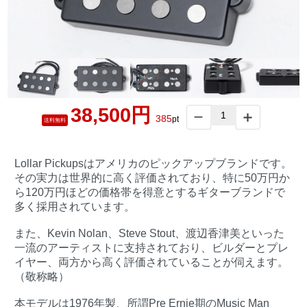
38,500円
385
pt
送料無料
Lollar Pickupsはアメリカのピックアップブランドです。
その実力は世界的に高く評価されており、特に50万円か
ら120万円ほどの価格帯を得意とするギターブランドで
多く採用されています。
また、Kevin Nolan、Steve Stout、渡辺香津美といった
一流のアーティストに支持されており、ビルダーとプレ
イヤー、両方から高く評価されていることが伺えます。
（敬称略）
本モデルは1976年製、所謂Pre Ernie期のMusic Man