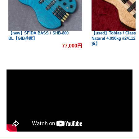
【new】SFIDA BASS / SHB-800
【used】Tobias / Classic
BL【GIB兵庫】
Natural 4.090kg #2411
浜】
77,000円