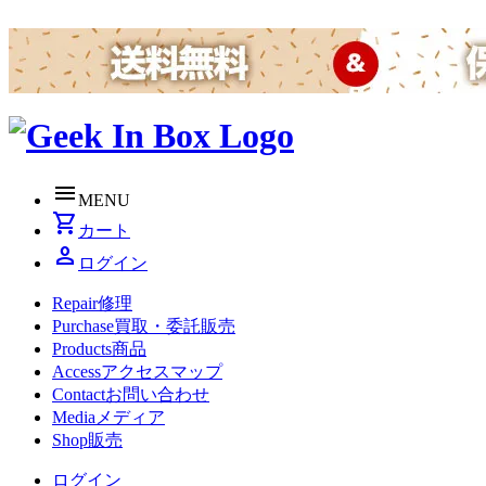
menu
MENU
shopping_cart
カート
person
ログイン
Repair
修理
Purchase
買取・委託販売
Products
商品
Access
アクセスマップ
Contact
お問い合わせ
Media
メディア
Shop
販売
ログイン