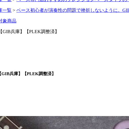
庫一覧
>
ベース初心者が演奏性の問題で挫折しないように。GI
対象商品
2406P129【GIB兵庫】【PLEK調整済】
406P129【GIB兵庫】【PLEK調整済】