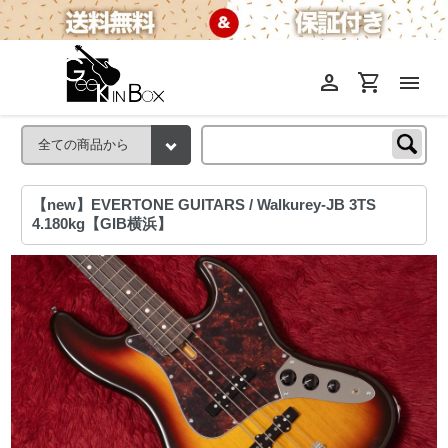
person
shopping_cart
menu
【new】EVERTONE GUITARS / Walkurey‑JB 3TS
4.180kg【GIB横浜】