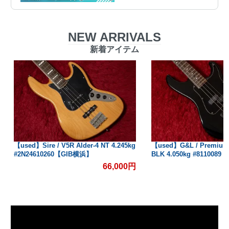
NEW ARRIVALS
新着アイテム
e / V5R Alder-4 NT 4.245kg
【used】G&L / Premium Series SB-2
0260【GIB横浜】
BLK 4.050kg #8110089【GIB横浜】
66,000円
99,000円